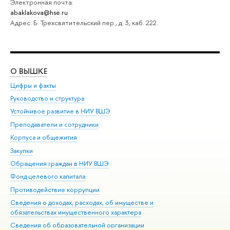
Электронная почта:
abaklakova@hse.ru
Адрес: Б. Трехсвятительский пер., д. 3, каб. 222.
О ВЫШКЕ
ОБ
Цифры и факты
Ли
Руководство и структура
Дов
Устойчивое развитие в НИУ ВШЭ
Ол
Преподаватели и сотрудники
При
Корпуса и общежития
Вы
Закупки
При
Обращения граждан в НИУ ВШЭ
Ас
Фонд целевого капитала
До
Противодействие коррупции
Цен
Сведения о доходах, расходах, об имуществе и
Би
обязательствах имущественного характера
Об
Сведения об образовательной организации
Обр