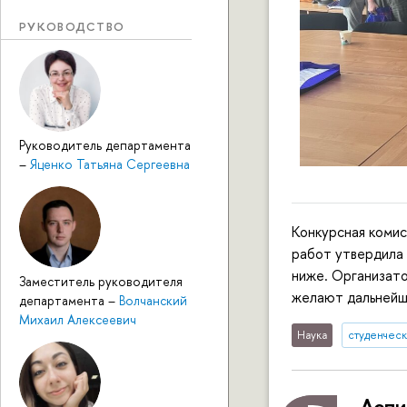
РУКОВОДСТВО
Руководитель департамента
–
Яценко Татьяна Сергеевна
Конкурсная коми
работ утвердила 
ниже. Организато
Заместитель руководителя
желают дальнейши
департамента
–
Волчанский
Михаил Алексеевич
Наука
студенческ
Аспи