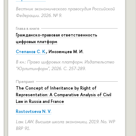
Вестник экономического правосудия Российской
Федерации. 2026. № 9.
Глава в книге
Гражданско-правовая ответственность
цифровых платформ
Степанов С. К.
, Иноземцев М. И.
В кн.: Право цифровых платформ. Издательство
"Юрлитинформ", 2026.
С. 257-289.
Препринт
The Concept of Inheritance by Right of
Representation: A Comparative Analysis of Civil
Law in Russia and France
Rostovtseva N. V.
Law. LAW. Высшая школа экономики, 2019. No. WP
BRP 91.