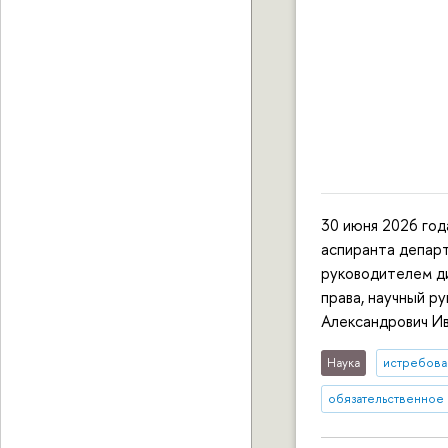
30 июня 2026 год
аспиранта департ
руководителем д
права, научный р
Александрович Ив
Наука
истребова
обязательственное