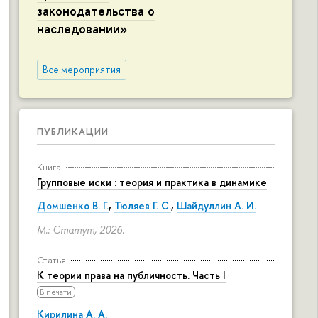
законодательства о
наследовании»
Все мероприятия
ПУБЛИКАЦИИ
Книга
Групповые иски : теория и практика в динамике
Домшенко В. Г.
,
Тюляев Г. С.
,
Шайдуллин А. И.
М.: Статут, 2026.
Статья
К теории права на публичность. Часть I
В печати
Кирилина А. А.