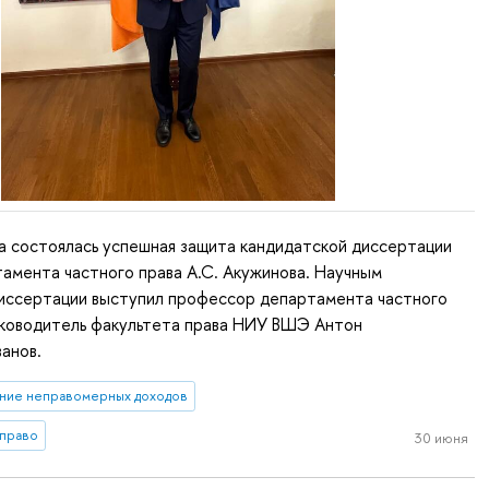
а состоялась успешная защита кандидатской диссертации
амента частного права А.С. Акужинова. Научным
иссертации выступил профессор департамента частного
уководитель факультета права НИУ ВШЭ Антон
анов.
ние неправомерных доходов
 право
30 июня