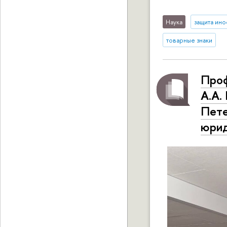
Наука
защита ин
товарные знаки
Проф
А.А.
Пет
юри