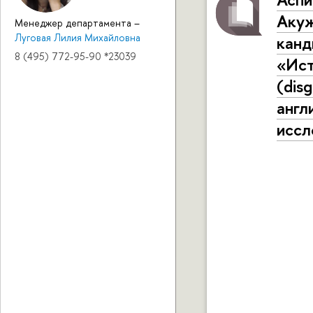
Акуж
Менеджер департамента
–
Луговая Лилия Михайловна
канд
8 (495) 772-95-90 *23039
«Ист
(dis
англ
иссл