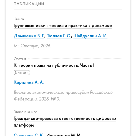
ПУБЛИКАЦИИ
Книга
Групповые иски : теория и практика в динамике
Домшенко В. Г.
,
Тюляев Г. С.
,
Шайдуллин А. И.
М.: Статут, 2026.
Статья
К теории права на публичность. Часть I
В печати
Кирилина А. А.
Вестник экономического правосудия Российской
Федерации. 2026. № 9.
Глава в книге
Гражданско-правовая ответственность цифровых
платформ
Степанов С. К.
, Иноземцев М. И.