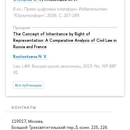
В кн.: Право цифровых платформ. Издательство
"Юрлитинформ", 2026.
С. 257-289.
Препринт
The Concept of Inheritance by Right of
Representation: A Comparative Analysis of Civil Law in
Russia and France
Rostovtseva N. V.
Law. LAW. Высшая школа экономики, 2019. No. WP BRP
91.
Все публикации
КОНТАКТЫ
119017, Москва,
Большой Трехсвятительский пер.,3, комн. 225, 226.