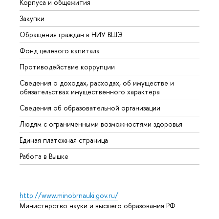
Корпуса и общежития
Вышк
Закупки
Прием
Обращения граждан в НИУ ВШЭ
Аспир
Фонд целевого капитала
Допол
Противодействие коррупции
Центр
Сведения о доходах, расходах, об имуществе и
Бизне
обязательствах имущественного характера
Образ
Сведения об образовательной организации
Обрат
Людям с ограниченными возможностями здоровья
Единая платежная страница
Работа в Вышке
http://www.minobrnauki.gov.ru/
Министерство науки и высшего образования РФ