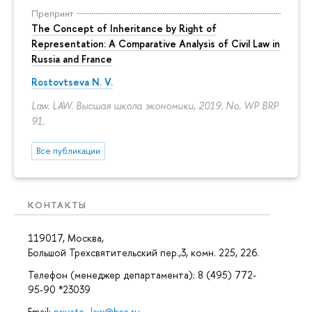
Препринт
The Concept of Inheritance by Right of
Representation: A Comparative Analysis of Civil Law in
Russia and France
Rostovtseva N. V.
Law. LAW. Высшая школа экономики, 2019. No. WP BRP
91.
Все публикации
КОНТАКТЫ
119017, Москва,
Большой Трехсвятительский пер.,3, комн. 225, 226.
Телефон (менеджер департамента): 8 (495) 772-
95-90 *23039
Email:
private_law@hse.ru