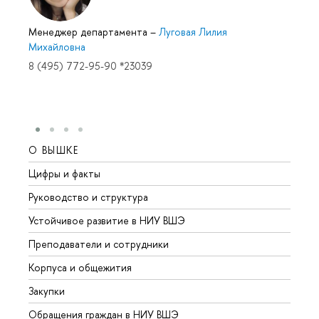
Менеджер департамента
–
Луговая Лилия
Михайловна
8 (495) 772-95-90 *23039
О ВЫШКЕ
ОБР
Цифры и факты
Лице
Руководство и структура
Довуз
Устойчивое развитие в НИУ ВШЭ
Олим
Преподаватели и сотрудники
Прием
Корпуса и общежития
Вышк
Закупки
Прием
Обращения граждан в НИУ ВШЭ
Аспир