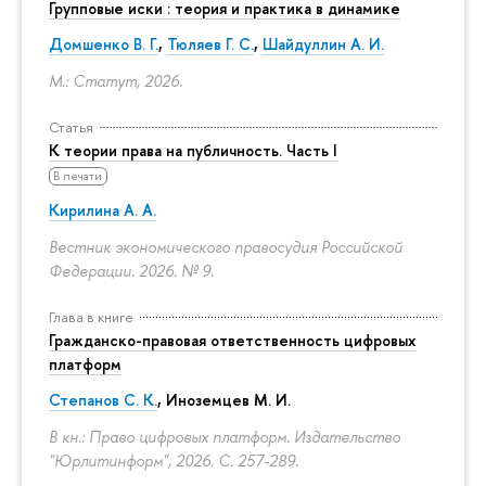
Групповые иски : теория и практика в динамике
Домшенко В. Г.
,
Тюляев Г. С.
,
Шайдуллин А. И.
М.: Статут, 2026.
Статья
К теории права на публичность. Часть I
В печати
Кирилина А. А.
Вестник экономического правосудия Российской
Федерации. 2026. № 9.
Глава в книге
Гражданско-правовая ответственность цифровых
платформ
Степанов С. К.
, Иноземцев М. И.
В кн.: Право цифровых платформ. Издательство
"Юрлитинформ", 2026.
С. 257-289.