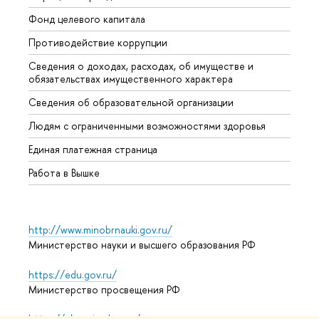
Фонд целевого капитала
Допол
Противодействие коррупции
Центр
Сведения о доходах, расходах, об имуществе и
Бизне
обязательствах имущественного характера
Образ
Сведения об образовательной организации
Обрат
Людям с ограниченными возможностями здоровья
Единая платежная страница
Работа в Вышке
http://www.minobrnauki.gov.ru/
Министерство науки и высшего образования РФ
https://edu.gov.ru/
Министерство просвещения РФ
https://elearning.hse.ru/mooc