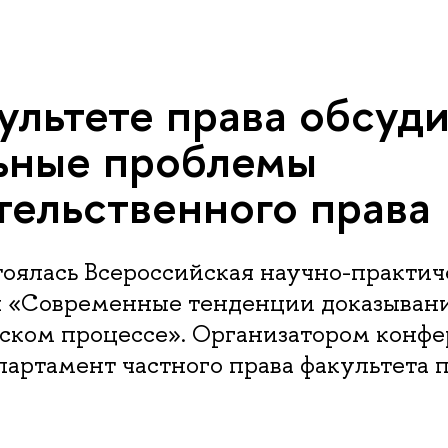
ультете права обсуд
ьные проблемы
тельственного права
тоялась Всероссийская научно-практич
 «Современные тенденции доказывани
ском процессе». Организатором конф
партамент частного права факультета 