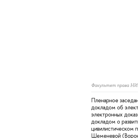
Факультет права НИУ
Пленарное заседан
докладом об элект
электронных доказ
докладом о развит
цивилистическом 
Шеменевой (Ворон