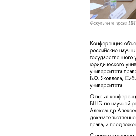
Факультет права НИУ
Конференция объе
российские научны
государственного 
юридического унив
университета прав
В.Ф. Яковлева, Си
университета.
Открыл конференци
ВШЭ по научной ра
Александр Алексее
доказательственно
права, и предложе
С приветственным 