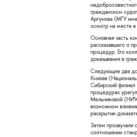
недобросовестного
гражданском судо
Аргунова (МГУ име
осмотр на месте в
Основная часть ко
рассказавшего о п
процедур. Его кол
доказывания в гра
Следующие два до
Князев (Националь
Сибирский филиал
процедурах урегул
Мельниковой (НИУ
возможном влиянии
раскрытии доказат
Затем прозвучали 
соотношении станд