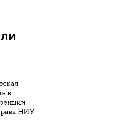
или
еская
я в
еренции
права НИУ