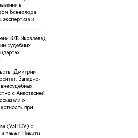
зывания в
адом Всеволода
 экспертиза и
ни В.Ф. Яковлева),
ции судебных
андартах
.
ьств. Дмитрий
рситет, Западно-
 внесудебных
стно с Анастасией
ссказали о
естность при
ова (УрГЮУ) о
 а также Никиты