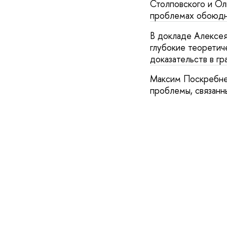
Столповского и Ол
проблемах обоюдн
В докладе Алексе
глубокие теоретич
доказательств в г
Максим Поскребнев
проблемы, связанн