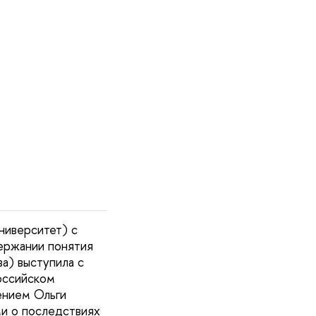
ниверситет) с
ержании понятия
а) выступила с
российском
ением Ольги
и о последствиях