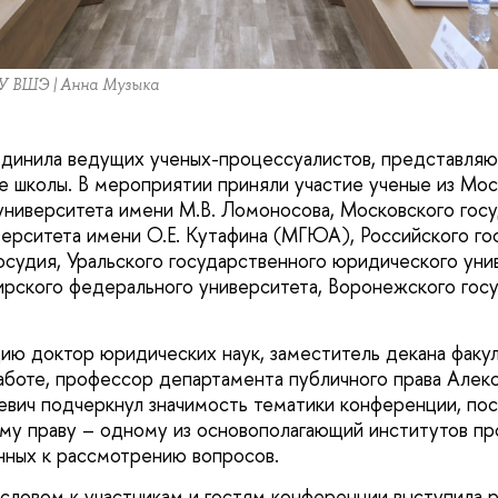
 ВШЭ | Анна Музыка
динила ведущих ученых-процессуалистов, представля
е школы. В мероприятии приняли участие ученые из Мос
университета имени М.В. Ломоносова, Московского гос
ерситета имени О.Е. Кутафина (МГЮА), Российского го
осудия, Уральского государственного юридического уни
бирского федерального университета, Воронежского гос
ю доктор юридических наук, заместитель декана факу
боте, профессор департамента публичного права Алекс
вич подчеркнул значимость тематики конференции, по
му праву – одному из основополагающий институтов пр
нных к рассмотрению вопросов.
словом к участникам и гостям конференции выступила 