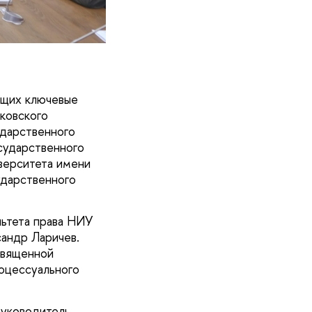
ющих ключевые
ковского
ударственного
сударственного
верситета имени
ударственного
льтета права НИУ
андр Ларичев.
священной
оцессуального
руководитель