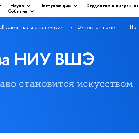
Наука
Поступающим
Студентам и выпускни
События
 «Высшая школа экономики»
Факультет права
Нов
ава НИУ ВШЭ
 право становится искусством