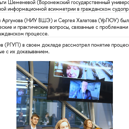
ьги Шеменевой (Воронежский государственный универс
ой информационной асимметрии в гражданском судопр
я Аргунова (НИУ ВШЭ) и Сергея Халатова (УрГЮУ) был
еские и практические вопросы, связанные с проблемам
ражданском процессе.
 (РГУП) в своем докладе рассмотрел понятие процесс
ые с их доказыванием.