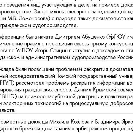
 поведения лиц, участвующих в деле, на примере дока
производстве. Завершилось пленарное заседание докл
ни М.В. Ломоносова) о природе таких доказательств как
 гражданском судопроизводстве.
нференции была начата Дмитрием Абушенко (УрГЮУ име
рименение правил о преюдиции сквозь призму конкурен
лега по УрГЮУ Игорь Спицын выступил с докладом о ст
жданском и административном судопроизводстве России
клада были посвящены проблемам раскрытия доказател
ный исследовательский Томский государственный униве
 РГУП) рассмотрел проблемы раскрытия информации во
ирования гражданских споров. Даниил Крымский совме
 ВШЭ) на примере зарубежной доктрины и практики ра
 электронных технологий на процессуальную добросов
ельств.
совместные доклады Михаила Козлова и Владимира Ярк
артов и бремени доказывания в арбитражном процессе,