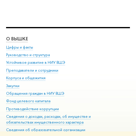
О ВЫШКЕ
ОБ
Цифры и факты
Ли
Руководство и структура
Дов
Устойчивое развитие в НИУ ВШЭ
Ол
Преподаватели и сотрудники
При
Корпуса и общежития
Вы
Закупки
При
Обращения граждан в НИУ ВШЭ
Ас
Фонд целевого капитала
До
Противодействие коррупции
Цен
Сведения о доходах, расходах, об имуществе и
Би
обязательствах имущественного характера
Об
Сведения об образовательной организации
Обр