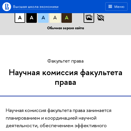
A
A
A
АБВ
АБВ
АБВ
Высшая школа экономики
Меню
А
А
А
А
А
Обычная версия сайта
Факультет права
Научная комиссия факультета
права
Научная комиссия факультета права занимается
планированием и координацией научной
деятельности, обеспечением эффективного