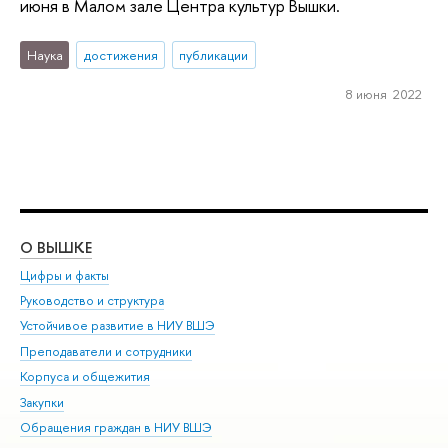
июня в Малом зале Центра культур Вышки.
Наука
достижения
публикации
8 июня 2022
О ВЫШКЕ
ОБ
Цифры и факты
Ли
Руководство и структура
Дов
Устойчивое развитие в НИУ ВШЭ
Ол
Преподаватели и сотрудники
При
Корпуса и общежития
Вы
Закупки
При
Обращения граждан в НИУ ВШЭ
Ас