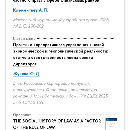
частного права в сфере финансовых рынков
Клементьев А. П.
Московский журнал международного права. 2026.
№ 2.
С. 190-202.
Глава в книге
Практики корпоративного управления в новой
экономической и геополитической реальности:
статус и ответственность члена совета
директоров
Жукова Ю. Д.
В кн.: Российские корпорации на пути к
антихрупкости. Финансовая архитектура
компаний. М.: Издательский дом НИУ ВШЭ, 2025.
Гл. 6.
С. 136-159.
Препринт
THE SOCIAL HISTORY OF LAW AS A FACTOR
OF THE RULE OF LAW