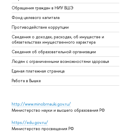
Обращения граждан в НИУ ВШЭ
Аспир
Фонд целевого капитала
Допол
Противодействие коррупции
Центр
Сведения о доходах, расходах, об имуществе и
Бизне
обязательствах имущественного характера
Образ
Сведения об образовательной организации
Обрат
Людям с ограниченными возможностями здоровья
Единая платежная страница
Работа в Вышке
http://www.minobrnauki.gov.ru/
Министерство науки и высшего образования РФ
https://edu.gov.ru/
Министерство просвещения РФ