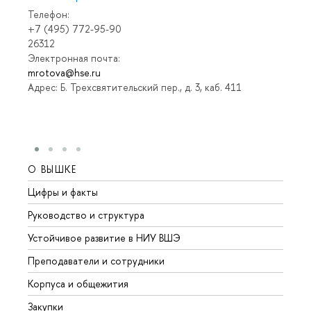
Телефон:
+7 (495) 772-95-90
26312
Электронная почта:
mrotova@hse.ru
Адрес: Б. Трехсвятительский пер., д. 3, каб. 411
О ВЫШКЕ
ОБР
Цифры и факты
Лице
Руководство и структура
Довуз
Устойчивое развитие в НИУ ВШЭ
Олим
Преподаватели и сотрудники
Прием
Корпуса и общежития
Вышк
Закупки
Прием