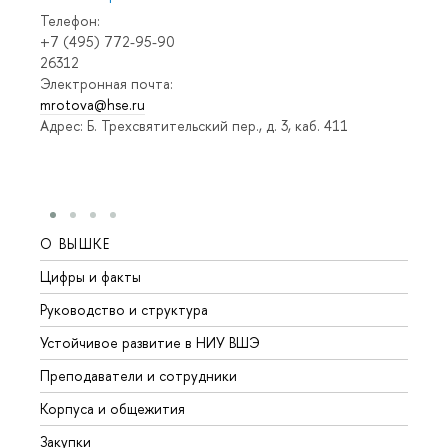
Телефон:
+7 (495) 772-95-90
26312
Электронная почта:
mrotova@hse.ru
Адрес: Б. Трехсвятительский пер., д. 3, каб. 411
О ВЫШКЕ
ОБР
Цифры и факты
Лице
Руководство и структура
Довуз
Устойчивое развитие в НИУ ВШЭ
Олим
Преподаватели и сотрудники
Прием
Корпуса и общежития
Вышк
Закупки
Прием