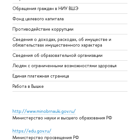
Обращения граждан в НИУ ВШЭ
Аспир
Фонд целевого капитала
Допол
Противодействие коррупции
Центр
Сведения о доходах, расходах, об имуществе и
Бизне
обязательствах имущественного характера
Образ
Сведения об образовательной организации
Обрат
Людям с ограниченными возможностями здоровья
Единая платежная страница
Работа в Вышке
http://www.minobrnauki.gov.ru/
Министерство науки и высшего образования РФ
https://edu.gov.ru/
Министерство просвещения РФ