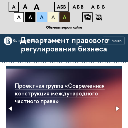
A
A
A
АБB
АБB
АБB
А
А
А
А
А
Факультет права
Обычная версия сайта
Департамент правового
Высшая школа экономики
Меню
регулирования бизнеса
Проектная группа «Современная
конструкция международного
частного права»