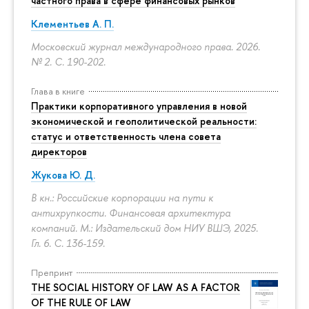
частного права в сфере финансовых рынков
Клементьев А. П.
Московский журнал международного права. 2026.
№ 2.
С. 190-202.
Глава в книге
Практики корпоративного управления в новой
экономической и геополитической реальности:
статус и ответственность члена совета
директоров
Жукова Ю. Д.
В кн.: Российские корпорации на пути к
антихрупкости. Финансовая архитектура
компаний. М.: Издательский дом НИУ ВШЭ, 2025.
Гл. 6.
С. 136-159.
Препринт
THE SOCIAL HISTORY OF LAW AS A FACTOR
OF THE RULE OF LAW