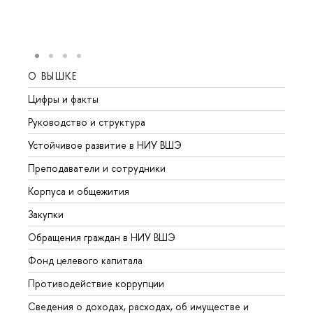
О ВЫШКЕ
ОБР
Цифры и факты
Лице
Руководство и структура
Довуз
Устойчивое развитие в НИУ ВШЭ
Олим
Преподаватели и сотрудники
Прием
Корпуса и общежития
Вышк
Закупки
Прием
Обращения граждан в НИУ ВШЭ
Аспир
Фонд целевого капитала
Допол
Противодействие коррупции
Центр
Сведения о доходах, расходах, об имуществе и
Бизне