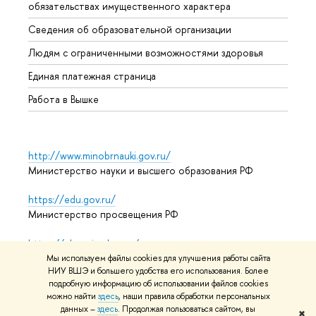
обязательствах имущественного характера
Образ
Сведения об образовательной организации
Обрат
Людям с ограниченными возможностями здоровья
Единая платежная страница
Работа в Вышке
http://www.minobrnauki.gov.ru/
Министерство науки и высшего образования РФ
https://edu.gov.ru/
Министерство просвещения РФ
https://elearning.hse.ru/mooc
Массовые открытые онлайн-курсы
Мы используем файлы cookies для улучшения работы сайта
НИУ ВШЭ и большего удобства его использования. Более
подробную информацию об использовании файлов cookies
можно найти
здесь
, наши правила обработки персональных
© НИУ ВШЭ 1993–2026
Адреса и контакты
Условия
данных –
здесь
. Продолжая пользоваться сайтом, вы
✖