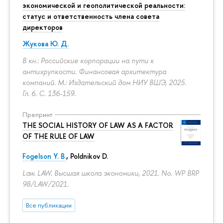
экономической и геополитической реальности:
статус и ответственность члена совета
директоров
Жукова Ю. Д.
В кн.: Российские корпорации на пути к
антихрупкости. Финансовая архитектура
компаний. М.: Издательский дом НИУ ВШЭ, 2025.
Гл. 6.
С. 136-159.
Препринт
THE SOCIAL HISTORY OF LAW AS A FACTOR
OF THE RULE OF LAW
Fogelson Y. B.
,
Poldnikov D.
Law. LAW. Высшая школа экономики, 2021. No. WP BRP
98/LAW/2021.
Все публикации