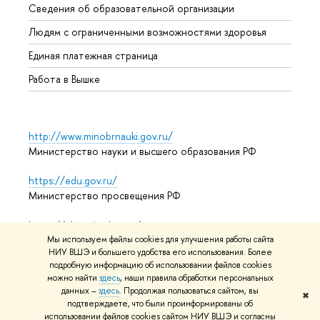
Сведения об образовательной организации
Обрат
Людям с ограниченными возможностями здоровья
Единая платежная страница
Работа в Вышке
http://www.minobrnauki.gov.ru/
Министерство науки и высшего образования РФ
https://edu.gov.ru/
Министерство просвещения РФ
https://elearning.hse.ru/mooc
Массовые открытые онлайн-курсы
Мы используем файлы cookies для улучшения работы сайта
НИУ ВШЭ и большего удобства его использования. Более
подробную информацию об использовании файлов cookies
можно найти
здесь
, наши правила обработки персональных
данных –
здесь
. Продолжая пользоваться сайтом, вы
© НИУ ВШЭ 1993–2026
Адреса и контакты
Условия
✖
подтверждаете, что были проинформированы об
использования материалов
Политика конфиденциальности
использовании файлов cookies сайтом НИУ ВШЭ и согласны
Карта сайта