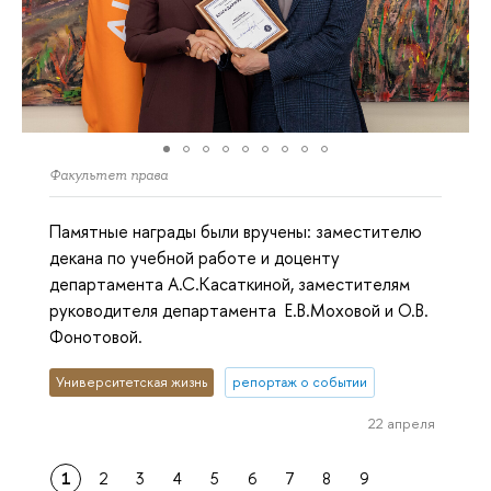
Факультет права
Памятные награды были вручены: заместителю
декана по учебной работе и доценту
департамента А.С.Касаткиной, заместителям
руководителя департамента Е.В.Моховой и О.В.
Фонотовой.
Университетская жизнь
репортаж о событии
22 апреля
1
2
3
4
5
6
7
8
9