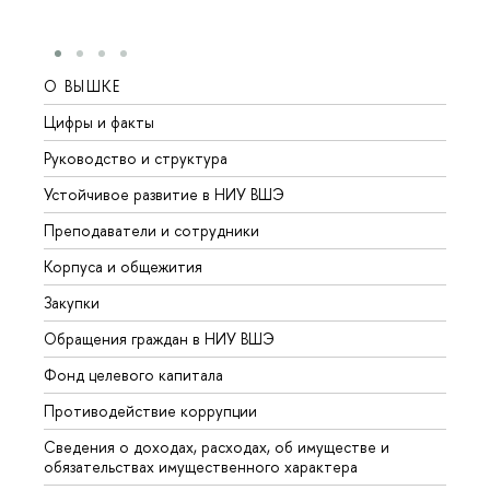
О ВЫШКЕ
ОБР
Цифры и факты
Лице
Руководство и структура
Довуз
Устойчивое развитие в НИУ ВШЭ
Олим
Преподаватели и сотрудники
Прием
Корпуса и общежития
Вышк
Закупки
Прием
Обращения граждан в НИУ ВШЭ
Аспир
Фонд целевого капитала
Допол
Противодействие коррупции
Центр
Сведения о доходах, расходах, об имуществе и
Бизне
обязательствах имущественного характера
Образ