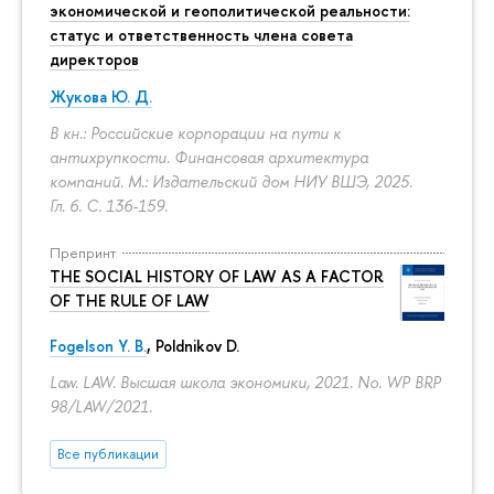
экономической и геополитической реальности:
статус и ответственность члена совета
директоров
Жукова Ю. Д.
В кн.: Российские корпорации на пути к
антихрупкости. Финансовая архитектура
компаний. М.: Издательский дом НИУ ВШЭ, 2025.
Гл. 6.
С. 136-159.
Препринт
THE SOCIAL HISTORY OF LAW AS A FACTOR
OF THE RULE OF LAW
Fogelson Y. B.
,
Poldnikov D.
Law. LAW. Высшая школа экономики, 2021. No. WP BRP
98/LAW/2021.
Все публикации