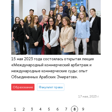
15 мая 2023 года состоялась открытая лекция
«Международный коммерческий арбитраж и
международные коммерческие суды: опыт
Объединенных Арабских Эмиратов».
Образование
Факультет права
17 мая, 2023 г.
1
2
3
4
5
6
7
8
9