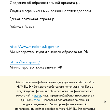
Сведения об образовательной организации
Обрат
Людям с ограниченными возможностями здоровья
Единая платежная страница
Работа в Вышке
http://www.minobrnauki.gov.ru/
Министерство науки и высшего образования РФ
https://edu.gov.ru/
Министерство просвещения РФ
https://elearning.hse.ru/mooc
Массовые открытые онлайн-курсы
Мы используем файлы cookies для улучшения работы сайта
НИУ ВШЭ и большего удобства его использования. Более
подробную информацию об использовании файлов cookies
можно найти
здесь
, наши правила обработки персональных
данных –
здесь
. Продолжая пользоваться сайтом, вы
© НИУ ВШЭ 1993–2026
Адреса и контакты
Условия
✖
подтверждаете, что были проинформированы об
использования материалов
Политика конфиденциальности
использовании файлов cookies сайтом НИУ ВШЭ и согласны
Карта сайта