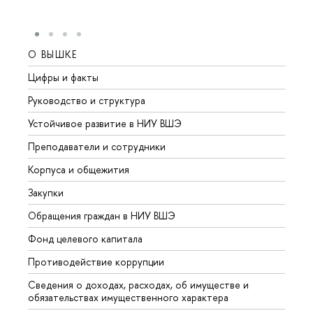
О ВЫШКЕ
ОБР
Цифры и факты
Лице
Руководство и структура
Довуз
Устойчивое развитие в НИУ ВШЭ
Олим
Преподаватели и сотрудники
Прием
Корпуса и общежития
Вышк
Закупки
Прием
Обращения граждан в НИУ ВШЭ
Аспир
Фонд целевого капитала
Допол
Противодействие коррупции
Центр
Сведения о доходах, расходах, об имуществе и
Бизне
обязательствах имущественного характера
Образ