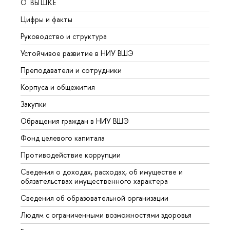
О ВЫШКЕ
ОБР
Цифры и факты
Лице
Руководство и структура
Довуз
Устойчивое развитие в НИУ ВШЭ
Олим
Преподаватели и сотрудники
Прием
Корпуса и общежития
Вышк
Закупки
Прием
Обращения граждан в НИУ ВШЭ
Аспир
Фонд целевого капитала
Допол
Противодействие коррупции
Центр
Сведения о доходах, расходах, об имуществе и
Бизне
обязательствах имущественного характера
Образ
Сведения об образовательной организации
Обрат
Людям с ограниченными возможностями здоровья