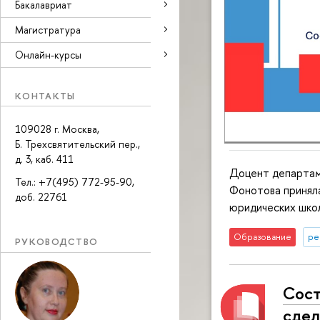
Бакалавриат
Магистратура
Онлайн-курсы
КОНТАКТЫ
109028 г. Москва,
Б. Трехсвятительский пер.,
д. 3, каб. 411
Доцент департам
Тел.: +7(495) 772-95-90,
Фонотова принял
доб. 22761
юридических шко
Образование
ре
РУКОВОДСТВО
Сост
сдел