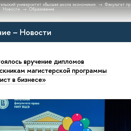
ельский университет «Высшая школа экономики»
Факультет пр
Новости
Образование
ие – Новости
оялось вручение дипломов
скникам магистерской программы
ст в бизнесе»