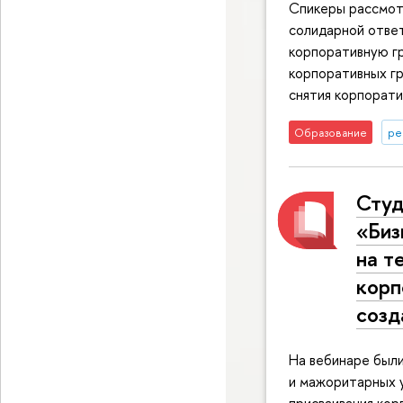
Спикеры рассмотр
солидарной ответ
корпоративную гр
корпоративных гр
снятия корпорати
Образование
ре
Студ
«Биз
на т
корп
созд
На вебинаре был
и мажоритарных 
присваивания кор