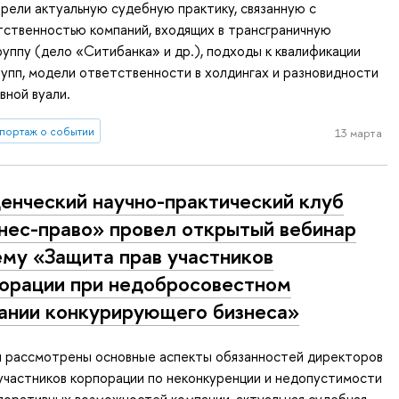
ели актуальную судебную практику, связанную с
ственностью компаний, входящих в трансграничную
уппу (дело «Ситибанка» и др.), подходы к квалификации
упп, модели ответственности в холдингах и разновидности
вной вуали.
портаж о событии
13 марта
енческий научно-практический клуб
нес-право» провел открытый вебинар
ему «Защита прав участников
орации при недобросовестном
ании конкурирующего бизнеса»
и рассмотрены основные аспекты обязанностей директоров
участников корпорации по неконкуренции и недопустимости
поративных возможностей компании, актуальная судебная