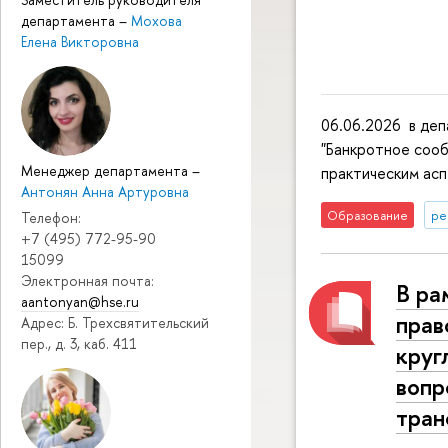
департамента
–
Мохова
Елена Викторовна
06.06.2026 в деп
"Банкротное соо
Менеджер департамента
–
практическим асп
Антонян Анна Артуровна
Образование
ре
Телефон:
+7 (495) 772-95-90
15099
Электронная почта:
В ра
aantonyan@hse.ru
прав
Адрес: Б. Трехсвятительский
пер., д. 3, каб. 411
круг
вопр
тран