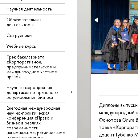
Научная деятельность
Образовательная
деятельность
Сотрудники
Учебные курсы
Трек бакалавриата
«Корпоративное,
предпринимательское и
международное частное
право»
Научные мероприятия
департамента правового
регулирования бизнеса
Дипломы выпускн
Ежегодная международная
международный к
научно-практическая
конференция «Право и
Фонотова Ольга В
бизнес в реалиях
трека «Корпорат
современности:
национальное, региональное
доцент Губенко 
и международное