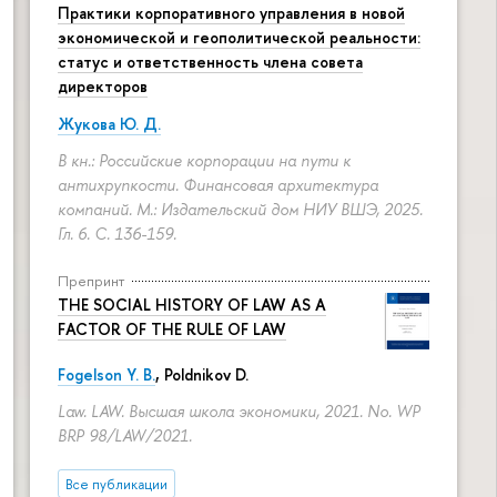
Практики корпоративного управления в новой
экономической и геополитической реальности:
статус и ответственность члена совета
директоров
Жукова Ю. Д.
В кн.: Российские корпорации на пути к
антихрупкости. Финансовая архитектура
компаний. М.: Издательский дом НИУ ВШЭ, 2025.
Гл. 6.
С. 136-159.
Препринт
THE SOCIAL HISTORY OF LAW AS A
FACTOR OF THE RULE OF LAW
Fogelson Y. B.
,
Poldnikov D.
Law. LAW. Высшая школа экономики, 2021. No. WP
BRP 98/LAW/2021.
Все публикации