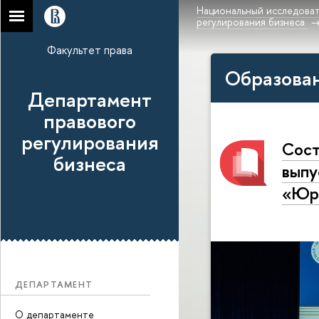
Национальный исследоват
регулирования бизнеса
Факультет права
Образован
Департамент
правового
регулирования
Сост
бизнеса
выпу
«Юри
ДЕПАРТАМЕНТ
О департаменте