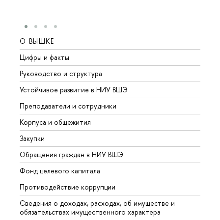
О ВЫШКЕ
ОБР
Цифры и факты
Лице
Руководство и структура
Довуз
Устойчивое развитие в НИУ ВШЭ
Олим
Преподаватели и сотрудники
Прием
Корпуса и общежития
Вышк
Закупки
Прием
Обращения граждан в НИУ ВШЭ
Аспир
Фонд целевого капитала
Допол
Противодействие коррупции
Центр
Сведения о доходах, расходах, об имуществе и
Бизне
обязательствах имущественного характера
Образ