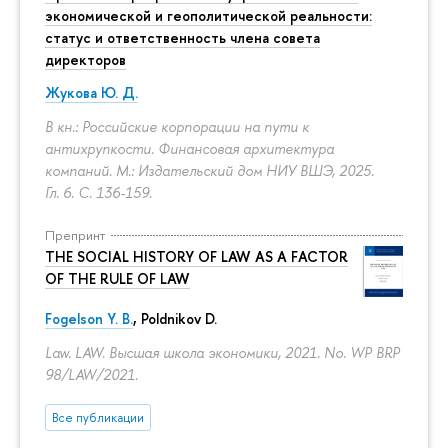
экономической и геополитической реальности:
статус и ответственность члена совета
директоров
Жукова Ю. Д.
В кн.: Российские корпорации на пути к
антихрупкости. Финансовая архитектура
компаний. М.: Издательский дом НИУ ВШЭ, 2025.
Гл. 6.
С. 136-159.
Препринт
THE SOCIAL HISTORY OF LAW AS A FACTOR
OF THE RULE OF LAW
Fogelson Y. B.
,
Poldnikov D.
Law. LAW. Высшая школа экономики, 2021. No. WP BRP
98/LAW/2021.
Все публикации