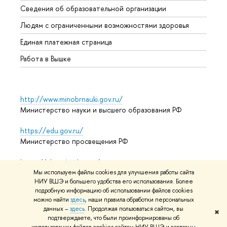
Сведения об образовательной организации
Обрат
Людям с ограниченными возможностями здоровья
Единая платежная страница
Работа в Вышке
http://www.minobrnauki.gov.ru/
Министерство науки и высшего образования РФ
https://edu.gov.ru/
Министерство просвещения РФ
https://elearning.hse.ru/mooc
Массовые открытые онлайн-курсы
Мы используем файлы cookies для улучшения работы сайта
НИУ ВШЭ и большего удобства его использования. Более
подробную информацию об использовании файлов cookies
можно найти
здесь
, наши правила обработки персональных
данных –
здесь
. Продолжая пользоваться сайтом, вы
© НИУ ВШЭ 1993–2026
Адреса и контакты
Условия
✖
подтверждаете, что были проинформированы об
использования материалов
Политика конфиденциальности