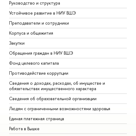
Руководство и структура
Д
Устойчивое развитие в НИУ ВШЭ
О
Преподаватели и сотрудники
П
Корпуса и общежития
В
Закупки
П
Обращения граждан в НИУ ВШЭ
А
Фонд целевого капитала
Д
Противодействие коррупции
Ц
Сведения о доходах, расходах, об имуществе и
Б
обязательствах имущественного характера
О
Сведения об образовательной организации
О
Людям с ограниченными возможностями здоровья
Единая платежная страница
Работа в Вышке