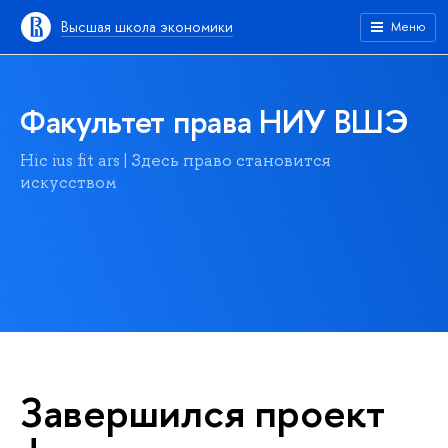
Высшая школа экономики
Меню
Факультет права НИУ ВШЭ
Hic ius fit ars | Здесь право становится
искусством
Завершился проект