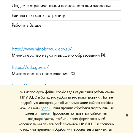
Обрат
Людям с ограниченными возможностями здоровья
Единая платежная страница
Работа в Вышке
http://www.minobrnauki.gov.ru/
Министерство науки и высшего образования РФ
https://edu.gov.ru/
Министерство просвещения РФ
https://elearning.hse.ru/mooc
Массовые открытые онлайн-курсы
Мы используем файлы cookies для улучшения работы сайта
НИУ ВШЭ и большего удобства его использования. Более
подробную информацию об использовании файлов cookies
можно найти
здесь
, наши правила обработки персональных
© НИУ ВШЭ 1993–2026
Адреса и контакты
Условия
данных –
здесь
. Продолжая пользоваться сайтом, вы
✖
подтверждаете, что были проинформированы об
использования материалов
Политика конфиденциальности
использовании файлов cookies сайтом НИУ ВШЭ и согласны
Карта сайта
с нашими правилами обработки персональных данных. Вы