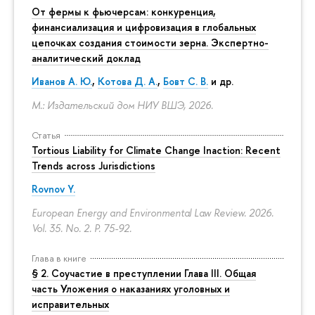
От фермы к фьючерсам: конкуренция,
финансиализация и цифровизация в глобальных
цепочках создания стоимости зерна. Экспертно-
аналитический доклад
Иванов А. Ю.
,
Котова Д. А.
,
Бовт С. В.
и др.
М.: Издательский дом НИУ ВШЭ, 2026.
Статья
Tortious Liability for Climate Change Inaction: Recent
Trends across Jurisdictions
Rovnov Y.
European Energy and Environmental Law Review. 2026.
Vol. 35. No. 2.
P. 75-92.
Глава в книге
§ 2. Соучастие в преступлении Глава III. Общая
часть Уложения о наказаниях уголовных и
исправительных