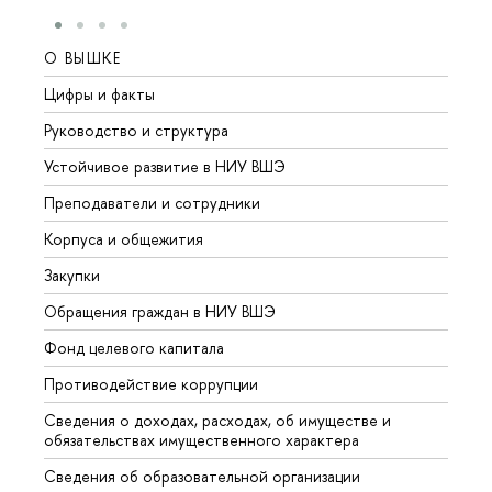
О ВЫШКЕ
ОБР
Цифры и факты
Лице
Руководство и структура
Довуз
Устойчивое развитие в НИУ ВШЭ
Олим
Преподаватели и сотрудники
Прием
Корпуса и общежития
Вышк
Закупки
Прием
Обращения граждан в НИУ ВШЭ
Аспир
Фонд целевого капитала
Допол
Противодействие коррупции
Центр
Сведения о доходах, расходах, об имуществе и
Бизне
обязательствах имущественного характера
Образ
Сведения об образовательной организации