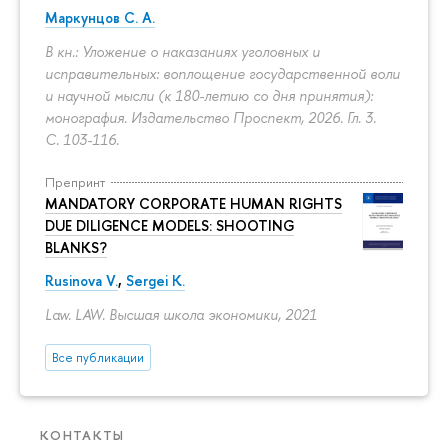
Маркунцов С. А.
В кн.: Уложение о наказаниях уголовных и
исправительных: воплощение государственной воли
и научной мысли (к 180-летию со дня принятия):
монография. Издательство Проспект, 2026. Гл. 3.
С. 103-116.
Препринт
MANDATORY CORPORATE HUMAN RIGHTS
DUE DILIGENCE MODELS: SHOOTING
BLANKS?
Rusinova V.
,
Sergei K.
Law. LAW. Высшая школа экономики, 2021
Все публикации
КОНТАКТЫ