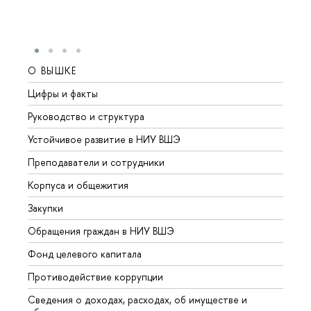
О ВЫШКЕ
ОБР
Цифры и факты
Лице
Руководство и структура
Довуз
Устойчивое развитие в НИУ ВШЭ
Олим
Преподаватели и сотрудники
Прием
Корпуса и общежития
Вышк
Закупки
Прием
Обращения граждан в НИУ ВШЭ
Аспир
Фонд целевого капитала
Допол
Противодействие коррупции
Центр
Сведения о доходах, расходах, об имуществе и
Бизне