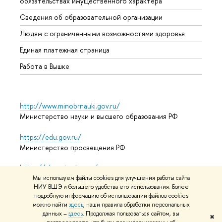
обязательствах имущественного характера
Образ
Сведения об образовательной организации
Обрат
Людям с ограниченными возможностями здоровья
Единая платежная страница
Работа в Вышке
http://www.minobrnauki.gov.ru/
Министерство науки и высшего образования РФ
https://edu.gov.ru/
Министерство просвещения РФ
https://elearning.hse.ru/mooc
Массовые открытые онлайн-курсы
Мы используем файлы cookies для улучшения работы сайта
НИУ ВШЭ и большего удобства его использования. Более
подробную информацию об использовании файлов cookies
можно найти
здесь
, наши правила обработки персональных
данных –
здесь
. Продолжая пользоваться сайтом, вы
© НИУ ВШЭ 1993–2026
Адреса и контакты
Условия
✖