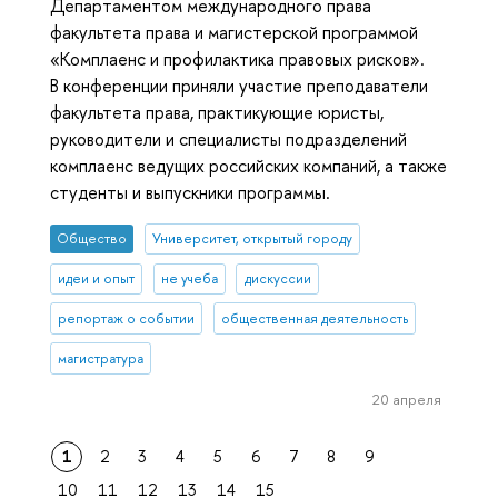
Департаментом международного права
факультета права и магистерской программой
«Комплаенс и профилактика правовых рисков».
В конференции приняли участие преподаватели
факультета права, практикующие юристы,
руководители и специалисты подразделений
комплаенс ведущих российских компаний, а также
студенты и выпускники программы.
Общество
Университет, открытый городу
идеи и опыт
не учеба
дискуссии
репортаж о событии
общественная деятельность
магистратура
20 апреля
1
2
3
4
5
6
7
8
9
10
11
12
13
14
15