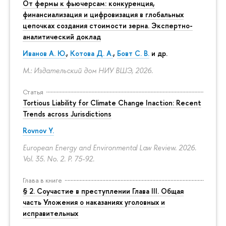
От фермы к фьючерсам: конкуренция,
финансиализация и цифровизация в глобальных
цепочках создания стоимости зерна. Экспертно-
аналитический доклад
Иванов А. Ю.
,
Котова Д. А.
,
Бовт С. В.
и др.
М.: Издательский дом НИУ ВШЭ, 2026.
Статья
Tortious Liability for Climate Change Inaction: Recent
Trends across Jurisdictions
Rovnov Y.
European Energy and Environmental Law Review. 2026.
Vol. 35. No. 2.
P. 75-92.
Глава в книге
§ 2. Соучастие в преступлении Глава III. Общая
часть Уложения о наказаниях уголовных и
исправительных