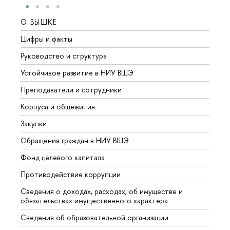
О ВЫШКЕ
ОБР
Цифры и факты
Лице
Руководство и структура
Довуз
Устойчивое развитие в НИУ ВШЭ
Олим
Преподаватели и сотрудники
Прием
Корпуса и общежития
Вышк
Закупки
Прием
Обращения граждан в НИУ ВШЭ
Аспир
Фонд целевого капитала
Допол
Противодействие коррупции
Центр
Сведения о доходах, расходах, об имуществе и
Бизне
обязательствах имущественного характера
Образ
Сведения об образовательной организации
Обрат