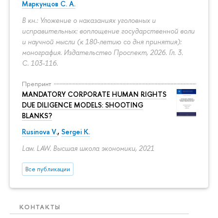
Маркунцов С. А.
В кн.: Уложение о наказаниях уголовных и
исправительных: воплощение государственной воли
и научной мысли (к 180-летию со дня принятия):
монография. Издательство Проспект, 2026. Гл. 3.
С. 103-116.
Препринт
MANDATORY CORPORATE HUMAN RIGHTS
DUE DILIGENCE MODELS: SHOOTING
BLANKS?
Rusinova V.
,
Sergei K.
Law. LAW. Высшая школа экономики, 2021
Все публикации
КОНТАКТЫ