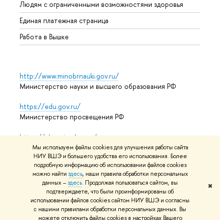
Людям с ограниченными возможностями здоровья
Единая платежная страница
Работа в Вышке
http://www.minobrnauki.gov.ru/
Министерство науки и высшего образования РФ
https://edu.gov.ru/
Министерство просвещения РФ
https://elearning.hse.ru/mooc
Массовые открытые онлайн-курсы
Мы используем файлы cookies для улучшения работы сайта
НИУ ВШЭ и большего удобства его использования. Более
подробную информацию об использовании файлов cookies
можно найти
здесь
, наши правила обработки персональных
© НИУ ВШЭ 1993–2026
Адреса и контакты
Условия
данных –
здесь
. Продолжая пользоваться сайтом, вы
✖
подтверждаете, что были проинформированы об
использования материалов
Политика конфиденциальности
использовании файлов cookies сайтом НИУ ВШЭ и согласны
Карта сайта
с нашими правилами обработки персональных данных. Вы
можете отключить файлы cookies в настройках Вашего