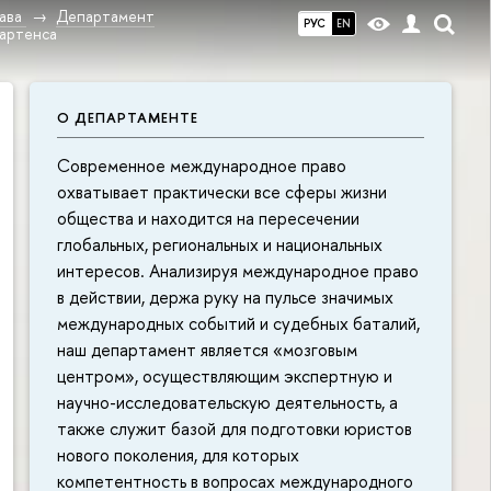
ава
Департамент
РУС
EN
Мартенса
О ДЕПАРТАМЕНТЕ
Современное международное право
охватывает практически все сферы жизни
общества и находится на пересечении
глобальных, региональных и национальных
интересов. Анализируя международное право
в действии, держа руку на пульсе значимых
международных событий и судебных баталий,
наш департамент является «мозговым
центром», осуществляющим экспертную и
научно-исследовательскую деятельность, а
также служит базой для подготовки юристов
нового поколения, для которых
компетентность в вопросах международного