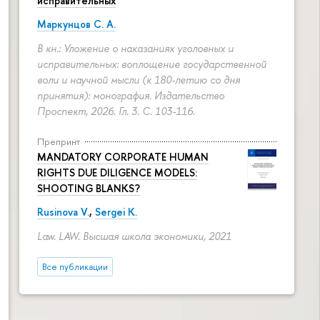
исправительных
Маркунцов С. А.
В кн.: Уложение о наказаниях уголовных и
исправительных: воплощение государственной
воли и научной мысли (к 180-летию со дня
принятия): монография. Издательство
Проспект, 2026. Гл. 3.
С. 103-116.
Препринт
MANDATORY CORPORATE HUMAN
RIGHTS DUE DILIGENCE MODELS:
SHOOTING BLANKS?
Rusinova V.
,
Sergei K.
Law. LAW. Высшая школа экономики, 2021
Все публикации