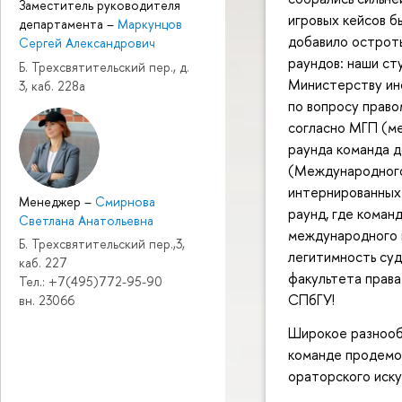
Заместитель руководителя
игровых кейсов б
департамента
–
Маркунцов
добавило остроты
Сергей Александрович
раундов: наши ст
Б. Трехсвятительский пер., д.
Министерству ино
3, каб. 228а
по вопросу прав
согласно МГП (м
раунда команда д
(Международного
интернированных
Менеджер
–
Смирнова
раунд, где коман
Светлана Анатольевна
международного г
Б. Трехсвятительский пер.,3,
легитимность суд
каб. 227
факультета права
Тел.: +7(495)772-95-90
СПбГУ!
вн. 23066
Широкое разнообр
команде продемо
ораторского иску