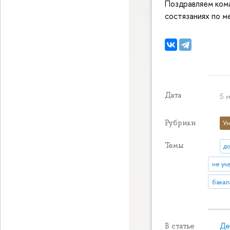
Поздравляем кома
состязаниях по м
Дата
5 м
Рубрики
Ун
Темы
д
не уч
бакал
Де
В статье