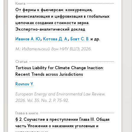
Книга
От фермы к фьючерсам: конкуренция,
финансиализация и цифровизация в глобальных
цепочках создания стоимости зерна.
Экспертно-аналитический доклад
Иванов А. Ю.
,
Котова Д. А.
,
Бовт С. В.
и др.
М.: Издательский дом НИУ ВШЭ, 2026.
Статья
Tortious Liability for Climate Change Inaction:
Recent Trends across Jurisdictions
Rovnov Y.
European Energy and Environmental Law Review.
2026. Vol. 35. No. 2.
P. 75-92.
Глава в книге
§ 2. Соучастие в преступлении Глава III. Общая
часть Уложения о наказаниях уголовных и