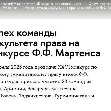
ельский университет «Высшая школа экономики»
Факультет пр
Новости
Успех команды факультета права на конкурсе Ф.Ф. 
пех команды
культета права на
нкурсе Ф.Ф. Мартенса
преля 2025 года проходил XXVI конкурс по
ому гуманитарному праву имени Ф.Ф.
конкурсе приняло участие 28 команд из
, Армении, Беларуси, Казахстана,
 России, Таджикистана, Туркменистана и