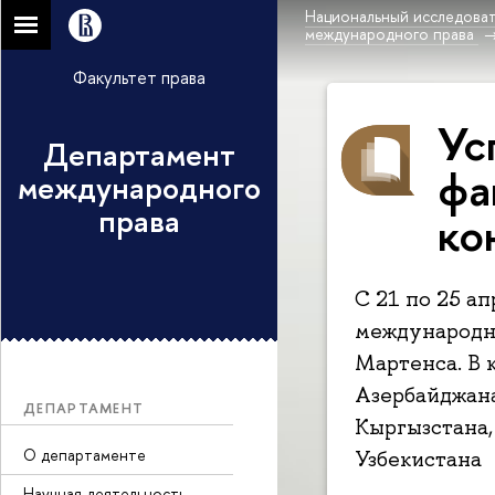
Национальный исследоват
международного права
Факультет права
Ус
Департамент
фа
международного
права
ко
С 21 по 25 а
международн
Мартенса. В 
Азербайджана
ДЕПАРТАМЕНТ
Кыргызстана,
О департаменте
Узбекистана
Научная деятельность