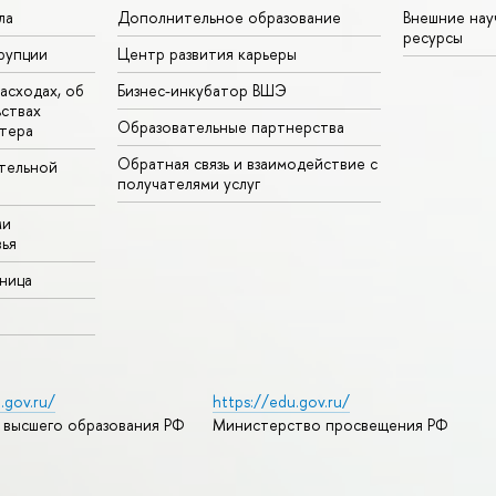
ла
Дополнительное образование
Внешние на
ресурсы
рупции
Центр развития карьеры
асходах, об
Бизнес-инкубатор ВШЭ
ьствах
Образовательные партнерства
тера
Обратная связь и взаимодействие с
тельной
получателями услуг
ми
ья
аница
.gov.ru/
https://edu.gov.ru/
 высшего образования РФ
Министерство просвещения РФ