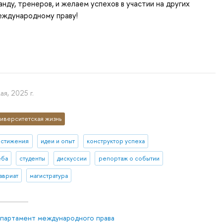
нду, тренеров, и желаем успехов в участии на других
еждународному праву!
ая, 2025 г.
иверситетская жизнь
остижения
идеи и опыт
конструктор успеха
еба
студенты
дискуссии
репортаж о событии
авриат
магистратура
партамент международного права