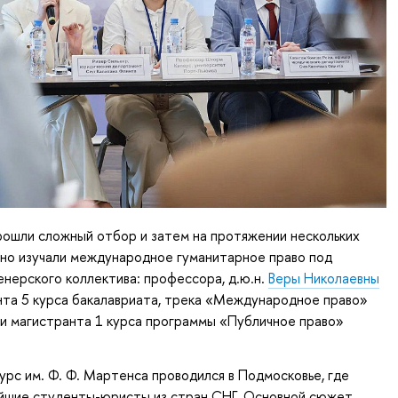
рошли сложный отбор и затем на протяжении нескольких
вно изучали международное гуманитарное право под
нерского коллектива: профессора, д.ю.н.
Веры Николаевны
нта 5 курса бакалавриата, трека «Международное право»
и магистранта 1 курса программы «Публичное право»
урс им. Ф. Ф. Мартенса проводился в Подмосковье, где
ейшие студенты-юристы из стран СНГ. Основной сюжет