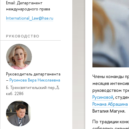
Email: Департамент
международного права
International_Law@hse.ru
РУКОВОДСТВО
Руководитель департамента
Члены команды п
–
Русинова Вера Николаевна
месяцев интенси
Б. Трехсвятительский пер.,3,
руководством тре
каб. 228б
Русиновой
, студе
Романа Абрашина
Виталия Магуня.
По традиции конк
собрались сильн