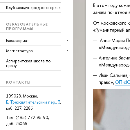
В этом году кома
Клуб международного права
заняла почетное 
От московского к
ОБРАЗОВАТЕЛЬНЫЕ
ПРОГРАММЫ
«Гуманитарный ал
Анна-Мария По
Бакалавриат
«Международн
Магистратура
Ангелина Васил
Аспирантская школа по
«Международн
праву
Иван Салычев,
право»,
ОП «Ю
КОНТАКТЫ
109028, Москва,
Б. Трехсвятительский пер., 3
,
каб. 227, 228б
Тел.: (495) 772-95-90,
доб. 23066