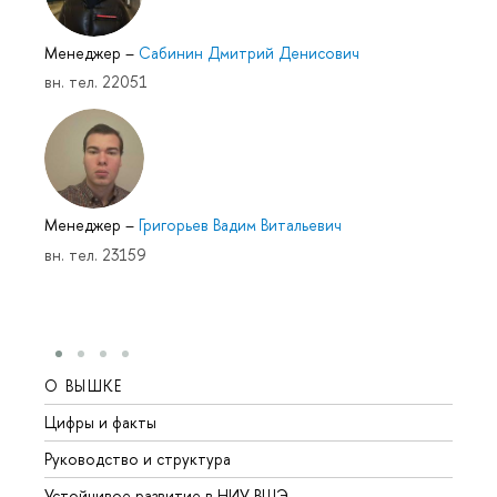
Менеджер
–
Сабинин Дмитрий Денисович
вн. тел. 22051
Менеджер
–
Григорьев Вадим Витальевич
вн. тел. 23159
О ВЫШКЕ
ОБР
Цифры и факты
Лице
Руководство и структура
Довуз
Устойчивое развитие в НИУ ВШЭ
Олим