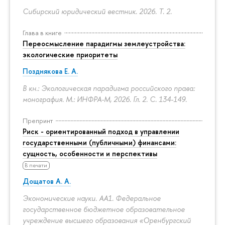
Сибирский юридический вестник. 2026. Т. 2.
Глава в книге
Переосмысление парадигмы землеустройства:
экологические приоритеты
Позднякова Е. А.
В кн.: Экологическая парадигма российского права:
монография. М.: ИНФРА-М, 2026. Гл. 2.
С. 134-149.
Препринт
Риск - ориентированный подход в управлении
государственными (публичными) финансами:
сущность, особенности и перспективы
В печати
Дощатов А. А.
Экономические науки. АА1. Федеральное
государственное бюджетное образовательное
учреждение высшего образования «Оренбургский