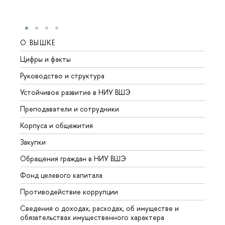
О ВЫШКЕ
ОБР
Цифры и факты
Лице
Руководство и структура
Довуз
Устойчивое развитие в НИУ ВШЭ
Олим
Преподаватели и сотрудники
Прием
Корпуса и общежития
Вышк
Закупки
Прием
Обращения граждан в НИУ ВШЭ
Аспир
Фонд целевого капитала
Допол
Противодействие коррупции
Центр
Сведения о доходах, расходах, об имуществе и
Бизне
обязательствах имущественного характера
Образ