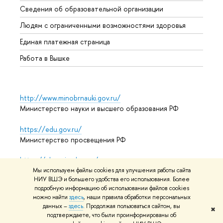
Сведения об образовательной организации
Обрат
Людям с ограниченными возможностями здоровья
Единая платежная страница
Работа в Вышке
http://www.minobrnauki.gov.ru/
Министерство науки и высшего образования РФ
https://edu.gov.ru/
Министерство просвещения РФ
https://elearning.hse.ru/mooc
Массовые открытые онлайн-курсы
Мы используем файлы cookies для улучшения работы сайта
НИУ ВШЭ и большего удобства его использования. Более
подробную информацию об использовании файлов cookies
можно найти
здесь
, наши правила обработки персональных
данных –
здесь
. Продолжая пользоваться сайтом, вы
© НИУ ВШЭ 1993–2026
Адреса и контакты
Условия
✖
подтверждаете, что были проинформированы об
использования материалов
Политика конфиденциальности