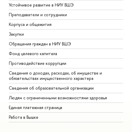
Устойчивое развитие в НИУ ВШЭ
О
Преподаватели и сотрудники
П
Корпуса и общежития
В
Закупки
П
Обращения граждан в НИУ ВШЭ
А
Фонд целевого капитала
Д
Противодействие коррупции
Ц
Сведения о доходах, расходах, об имуществе и
Б
обязательствах имущественного характера
О
Сведения об образовательной организации
О
Людям с ограниченными возможностями здоровья
Единая платежная страница
Работа в Вышке