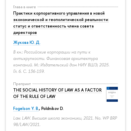
Глава в книге
Практики корпоративного управления в новой
экономической и геополитической реальности:
статус и ответственность члена совета
директоров
Жукова Ю. Д.
В кн.: Российские корпорации на пути к
антихрупкости. Финансовая архитектура
компаний. М.: Издательский дом НИУ ВШЭ, 2025.
Гл. 6.
С. 136-159.
Препринт
THE SOCIAL HISTORY OF LAW AS A FACTOR
OF THE RULE OF LAW
Fogelson Y. B.
,
Poldnikov D.
Law. LAW. Высшая школа экономики, 2021. No. WP BRP
98/LAW/2021.