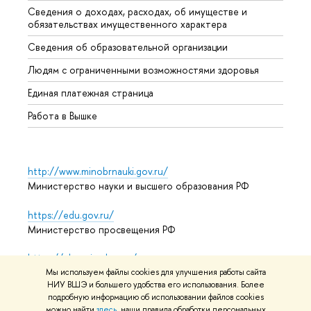
Сведения о доходах, расходах, об имуществе и
Бизне
обязательствах имущественного характера
Образ
Сведения об образовательной организации
Обрат
Людям с ограниченными возможностями здоровья
Единая платежная страница
Работа в Вышке
http://www.minobrnauki.gov.ru/
Министерство науки и высшего образования РФ
https://edu.gov.ru/
Министерство просвещения РФ
https://elearning.hse.ru/mooc
Массовые открытые онлайн-курсы
Мы используем файлы cookies для улучшения работы сайта
НИУ ВШЭ и большего удобства его использования. Более
подробную информацию об использовании файлов cookies
можно найти
здесь
, наши правила обработки персональных