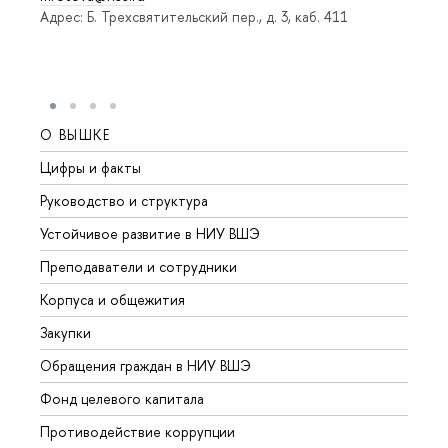
Адрес: Б. Трехсвятительский пер., д. 3, каб. 411
О ВЫШКЕ
ОБР
Цифры и факты
Лице
Руководство и структура
Довуз
Устойчивое развитие в НИУ ВШЭ
Олим
Преподаватели и сотрудники
Прием
Корпуса и общежития
Вышк
Закупки
Прием
Обращения граждан в НИУ ВШЭ
Аспир
Фонд целевого капитала
Допол
Противодействие коррупции
Центр