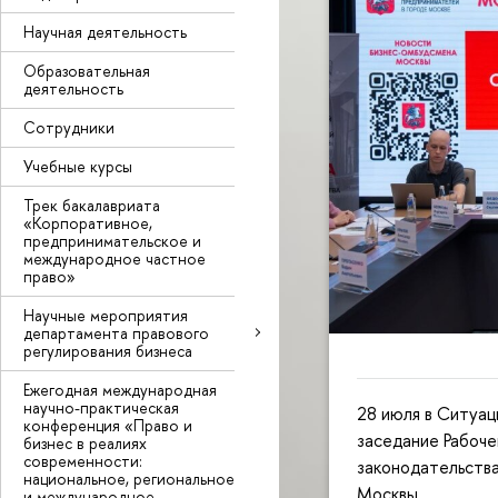
Научная деятельность
Образовательная
деятельность
Сотрудники
Учебные курсы
Трек бакалавриата
«Корпоративное,
предпринимательское и
международное частное
право»
Научные мероприятия
департамента правового
регулирования бизнеса
Ежегодная международная
научно-практическая
28 июля в Ситуа
конференция «Право и
заседание Рабоч
бизнес в реалиях
современности:
законодательств
национальное, региональное
Москвы.
и международное