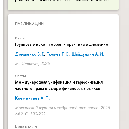
ПУБЛИКАЦИИ
Книга
Групповые иски : теория и практика в динамике
Домшенко В. Г.
,
Тюляев Г. С.
,
Шайдуллин А. И.
М.: Статут, 2026.
Статья
Международная унификация и гармонизация
частного права в сфере финансовых рынков
Клементьев А. П.
Московский журнал международного права. 2026.
№ 2.
С. 190-202.
Глава в книге