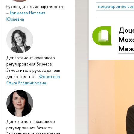
Руководитель департамента
международное сот
–
Ерпылева Наталия
Юрьевна
Доце
Мохо
Межп
Департамент правового
регулирования бизнеса:
Заместитель руководителя
департамента
–
Фонотова
Ольга Владимировна
Департамент правового
регулирования бизнеса:
Заместитель руководителя