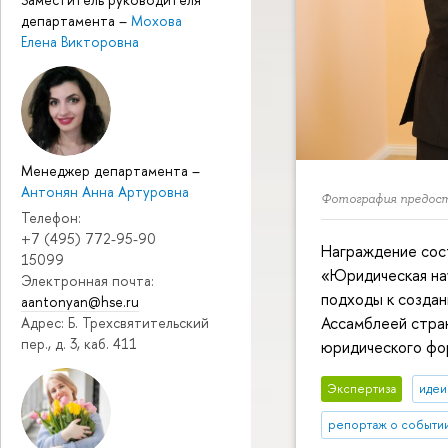
департамента
–
Мохова
Елена Викторовна
Менеджер департамента
–
Антонян Анна Артуровна
Фотография предоста
Телефон:
+7 (495) 772-95-90
Награждение сост
15099
«Юридическая на
Электронная почта:
подходы к созда
aantonyan@hse.ru
Ассамблеей стра
Адрес: Б. Трехсвятительский
пер., д. 3, каб. 411
юридического фо
Экспертиза
идеи
репортаж о событи