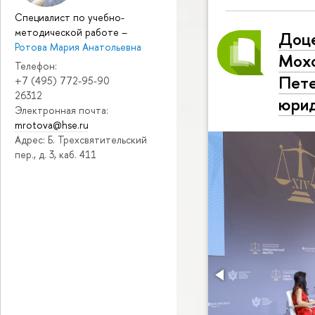
Специалист по учебно-
методической работе
–
Доце
Ротова Мария Анатольевна
Мохо
Телефон:
Пет
+7 (495) 772-95-90
26312
юри
Электронная почта:
mrotova@hse.ru
Адрес: Б. Трехсвятительский
пер., д. 3, каб. 411