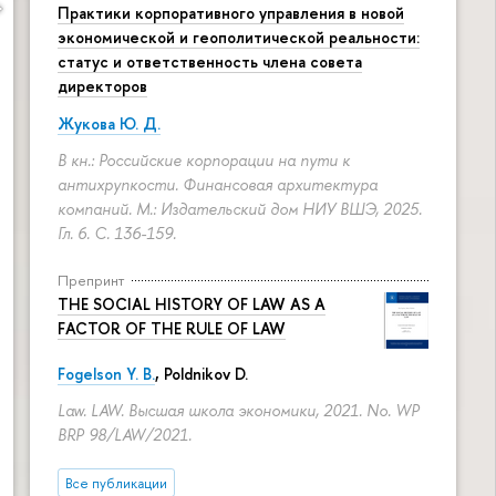
Практики корпоративного управления в новой
экономической и геополитической реальности:
статус и ответственность члена совета
директоров
Жукова Ю. Д.
В кн.: Российские корпорации на пути к
антихрупкости. Финансовая архитектура
компаний. М.: Издательский дом НИУ ВШЭ, 2025.
Гл. 6.
С. 136-159.
Препринт
THE SOCIAL HISTORY OF LAW AS A
FACTOR OF THE RULE OF LAW
Fogelson Y. B.
,
Poldnikov D.
Law. LAW. Высшая школа экономики, 2021. No. WP
BRP 98/LAW/2021.
Все публикации