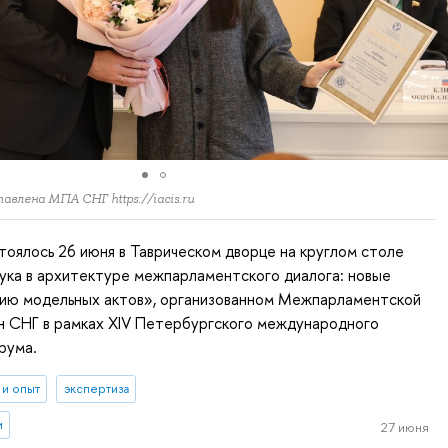
влена МПА СНГ https://iacis.ru
оялось 26 июня в Таврическом дворце на круглом столе
ука в архитектуре межпарламентского диалога: новые
нию модельных актов», организованном Межпарламентской
н СНГ в рамках XIV Петербургского международного
рума.
 и опыт
экспертиза
и
27 июня