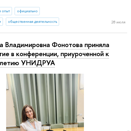
и опыт
официально
и
общественная деятельность
28 июля
а Владимировна Фонотова приняла
тие в конференции, приуроченной к
-летию УНИДРУА