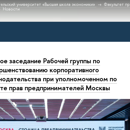
ельский университет «Высшая школа экономики»
Факультет пр
Новости
ое заседание Рабочей группы по
ршенствованию корпоративного
нодательства при уполномоченном по
те прав предпринимателей Москвы