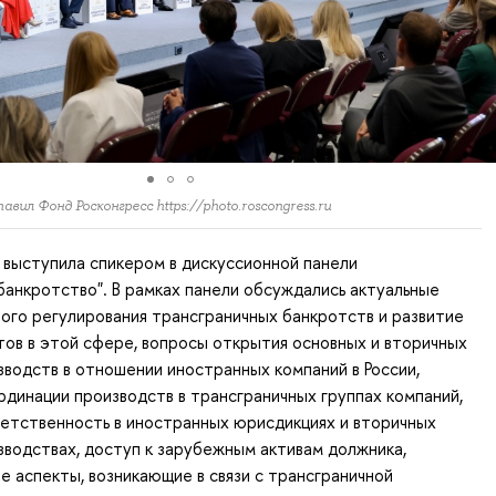
ил Фонд Росконгресс https://photo.roscongress.ru
 выступила спикером в дискуссионной панели
банкротство". В рамках панели обсуждались актуальные
ого регулирования трансграничных банкротств и развитие
ов в этой сфере, вопросы открытия основных и вторичных
зводств в отношении иностранных компаний в России,
рдинации производств в трансграничных группах компаний,
етственность в иностранных юрисдикциях и вторичных
зводствах, доступ к зарубежным активам должника,
е аспекты, возникающие в связи с трансграничной