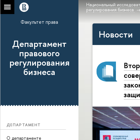
Национальный исследоват
регулирования бизнеса
Факультет права
Новости
Департамент
правового
регулирования
Втор
бизнеса
сове
зако
защи
ДЕПАРТАМЕНТ
О департаменте