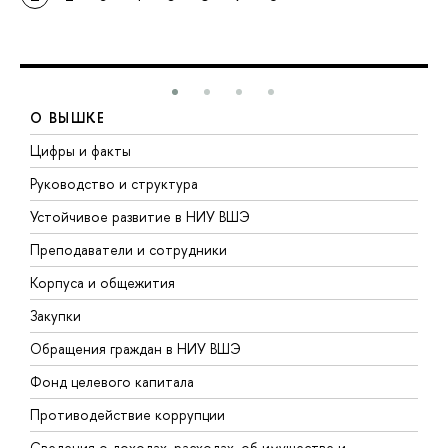
О ВЫШКЕ
Цифры и факты
Л
Руководство и структура
Д
Устойчивое развитие в НИУ ВШЭ
О
Преподаватели и сотрудники
П
Корпуса и общежития
В
Закупки
П
Обращения граждан в НИУ ВШЭ
А
Фонд целевого капитала
Д
Противодействие коррупции
Ц
Сведения о доходах, расходах, об имуществе и
Б