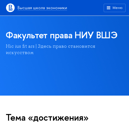
Высшая школа экономики
Меню
Факультет права НИУ ВШЭ
Hic ius fit ars | Здесь право становится
искусством
Тема «достижения»