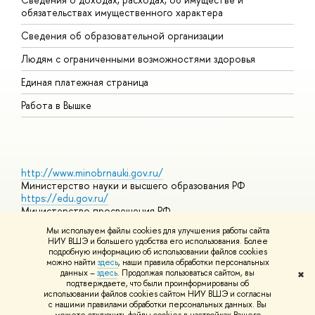
обязательствах имущественного характера
О
Сведения об образовательной организации
О
Людям с ограниченными возможностями здоровья
Единая платежная страница
Работа в Вышке
http://www.minobrnauki.gov.ru/
Министерство науки и высшего образования РФ
https://edu.gov.ru/
Министерство просвещения РФ
https://elearning.hse.ru/mooc
Мы используем файлы cookies для улучшения работы сайта
Массовые открытые онлайн-курсы
НИУ ВШЭ и большего удобства его использования. Более
подробную информацию об использовании файлов cookies
можно найти
здесь
, наши правила обработки персональных
данных –
здесь
. Продолжая пользоваться сайтом, вы
✖
© НИУ ВШЭ 1993–2026
Адреса и контакты
Условия
подтверждаете, что были проинформированы об
использования материалов
Политика конфиденциальности
Карта
использовании файлов cookies сайтом НИУ ВШЭ и согласны
сайта
с нашими правилами обработки персональных данных. Вы
Шрифты HSE Sans и HSE Slab разработаны в
Школе дизайна НИУ