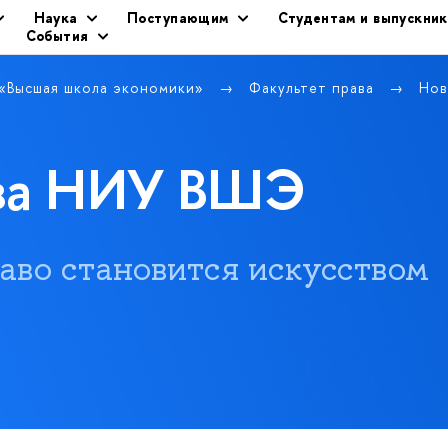
Наука
Поступающим
Студентам и выпускни
События
 «Высшая школа экономики»
Факультет права
Нов
ава НИУ ВШЭ
 право становится искусством