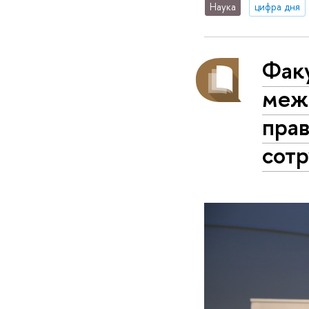
Наука
цифра дня
Факу
меж
пра
сот