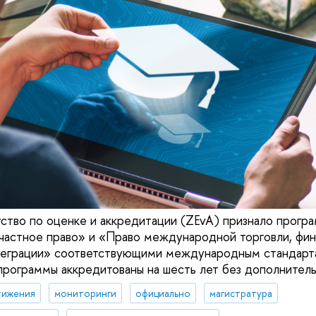
ство по оценке и аккредитации (ZEvA) признало прогр
астное право» и «Право международной торговли, фин
теграции» соответствующими международным стандарта
программы аккредитованы на шесть лет без дополнитель
тижения
мониторинги
официально
магистратура