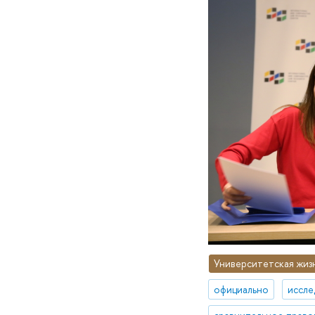
Университетская жиз
официально
иссле