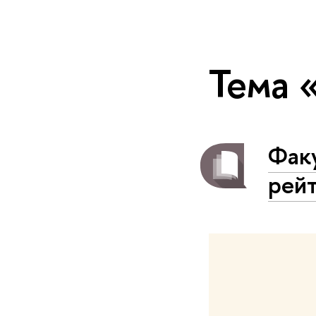
Тема 
Факу
рей