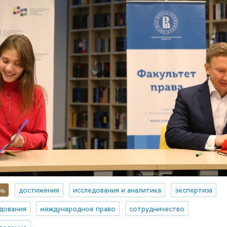
нь
достижения
исследования и аналитика
экспертиза
дования
международное право
сотрудничество