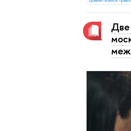
сравнительное право
Две
мос
меж