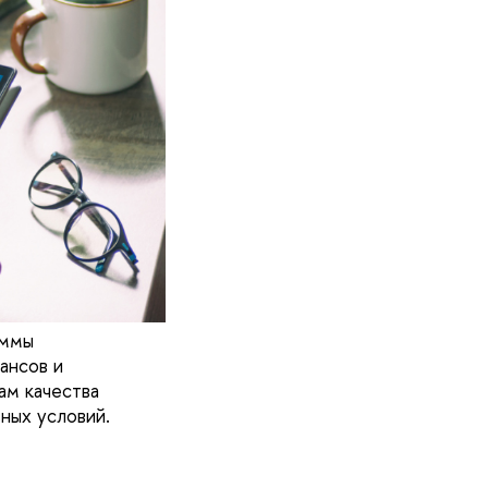
аммы
ансов и
м качества
ных условий.