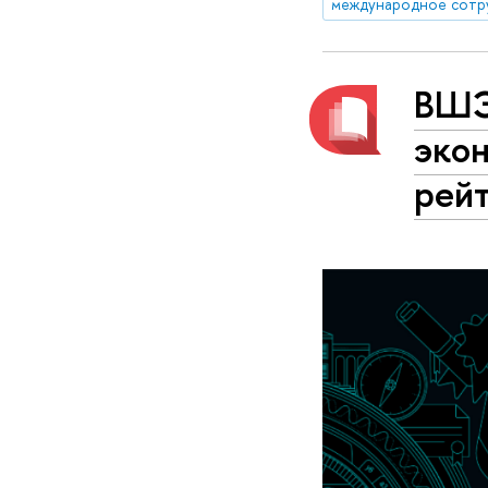
международное сотр
ВШЭ
эко
рейт