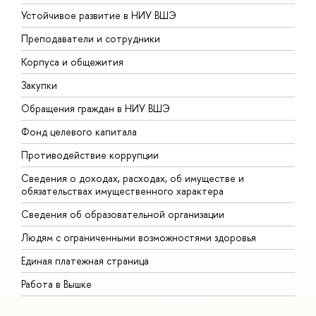
Устойчивое развитие в НИУ ВШЭ
О
Преподаватели и сотрудники
П
Корпуса и общежития
В
Закупки
П
Обращения граждан в НИУ ВШЭ
А
Фонд целевого капитала
Д
Противодействие коррупции
Ц
Сведения о доходах, расходах, об имуществе и
Б
обязательствах имущественного характера
О
Сведения об образовательной организации
О
Людям с ограниченными возможностями здоровья
Единая платежная страница
Работа в Вышке