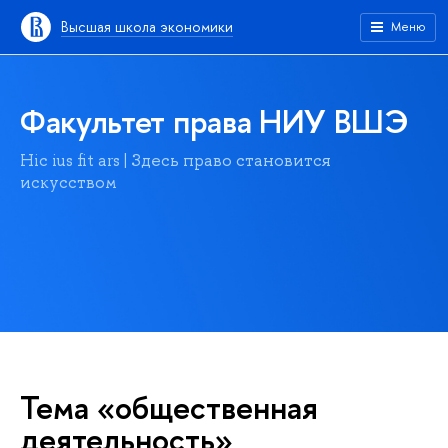
Высшая школа экономики
Меню
Факультет права НИУ ВШЭ
Hic ius fit ars | Здесь право становится
искусством
Тема «общественная
деятельность»