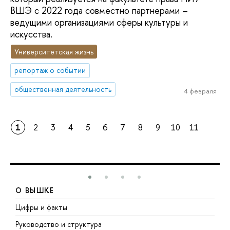
ВШЭ с 2022 года совместно партнерами –
ведущими организациями сферы культуры и
искусства.
Университетская жизнь
репортаж о событии
общественная деятельность
4 февраля
1
2
3
4
5
6
7
8
9
10
11
О ВЫШКЕ
Цифры и факты
Л
Руководство и структура
Д