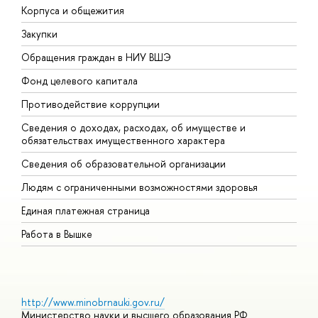
Корпуса и общежития
В
Закупки
П
Обращения граждан в НИУ ВШЭ
А
Фонд целевого капитала
Д
Противодействие коррупции
Ц
Сведения о доходах, расходах, об имуществе и
Б
обязательствах имущественного характера
О
Сведения об образовательной организации
О
Людям с ограниченными возможностями здоровья
Единая платежная страница
Работа в Вышке
http://www.minobrnauki.gov.ru/
Министерство науки и высшего образования РФ