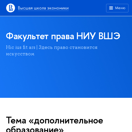
Высшая школа экономики
Меню
Факультет права НИУ ВШЭ
Hic ius fit ars | Здесь право становится
искусством
Тема «дополнительное
образование»