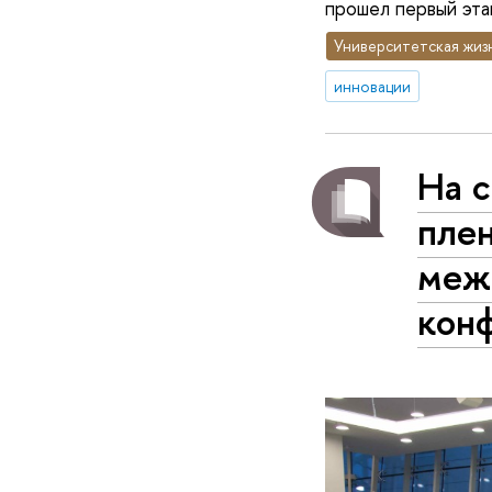
прошел первый эта
Университетская жиз
инновации
На с
пле
меж
кон