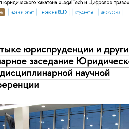
п юридического хакатона «LegalTech и Цифровое право
нь
идеи и опыт
новое в ВШЭ
студенты
дискуссии
тыке юриспруденции и други
нарное заседание Юридическ
дисциплинарной научной
ференции