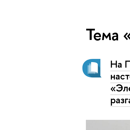
Тема 
На 
нас
«Эл
разг