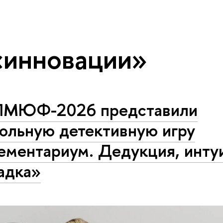
«инновации»
ПМЮФ-2026 представили
тольную детективную игру
ементариум. Дедукция, инту
адка»