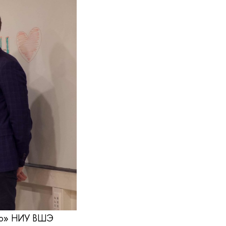
аво» НИУ ВШЭ