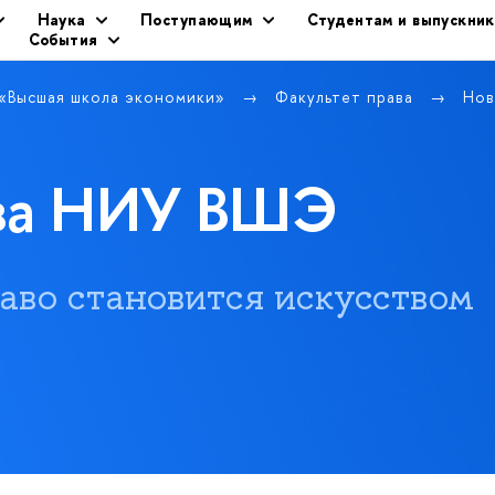
Наука
Поступающим
Студентам и выпускни
События
 «Высшая школа экономики»
Факультет права
Нов
ава НИУ ВШЭ
 право становится искусством