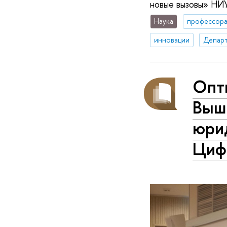
новые вызовы» НИ
Наука
профессор
инновации
Департ
Опт
Выш
юрид
Циф