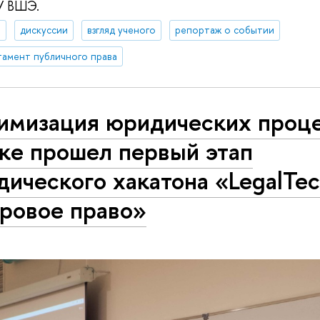
У ВШЭ.
а
дискуссии
взгляд ученого
репортаж о событии
амент публичного права
имизация юридических проце
ке прошел первый этап
ического хакатона «LegalTec
ровое право»