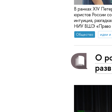
В рамках XIV Пет
юристов России со
интуиция, разгадка
НИУ ВШЭ «Право и
Общество
идеи и
О р
разв