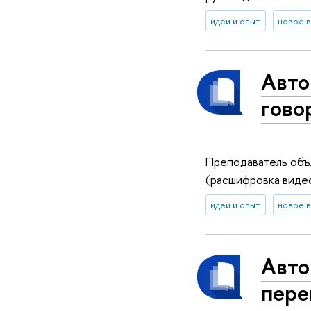
идеи и опыт
новое 
Авто
гово
Преподаватель объя
(расшифровка видео
идеи и опыт
новое 
Авто
пере