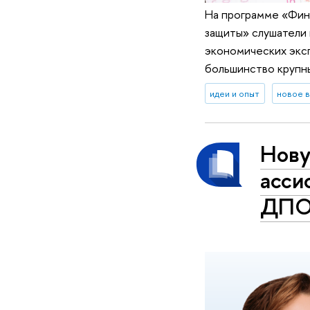
На программе «Фин
защиты» слушатели
экономических экс
большинство крупн
идеи и опыт
новое 
Нову
асси
ДПО 