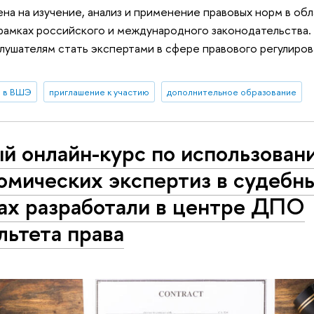
на на изучение, анализ и применение правовых норм в об
рамках российского и международного законодательства.
слушателям стать экспертами в сфере правового регулиров
е в ВШЭ
приглашение к участию
дополнительное образование
й онлайн-курс по использован
омических экспертиз в судебн
ах разработали в центре ДПО
льтета права