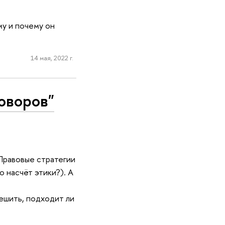
му и почему он
14 мая, 2022 г.
оворов"
Правовые стратегии
 насчёт этики?). А
ешить, подходит ли