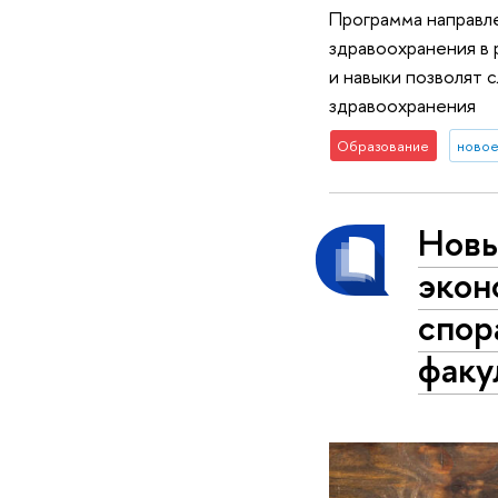
Программа направле
здравоохранения в 
и навыки позволят 
здравоохранения
Образование
ново
Новы
экон
спор
факу