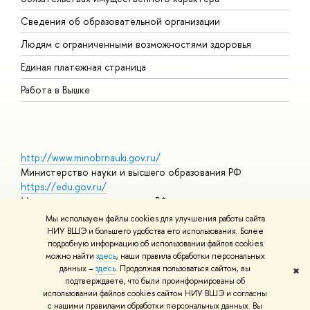
О
Сведения об образовательной организации
О
Людям с ограниченными возможностями здоровья
Единая платежная страница
Работа в Вышке
http://www.minobrnauki.gov.ru/
Министерство науки и высшего образования РФ
https://edu.gov.ru/
Министерство просвещения РФ
https://elearning.hse.ru/mooc
Мы используем файлы cookies для улучшения работы сайта
Массовые открытые онлайн-курсы
НИУ ВШЭ и большего удобства его использования. Более
подробную информацию об использовании файлов cookies
можно найти
здесь
, наши правила обработки персональных
данных –
здесь
. Продолжая пользоваться сайтом, вы
✖
© НИУ ВШЭ 1993–2026
Адреса и контакты
Условия
подтверждаете, что были проинформированы об
использования материалов
Политика конфиденциальности
Карта
использовании файлов cookies сайтом НИУ ВШЭ и согласны
сайта
с нашими правилами обработки персональных данных. Вы