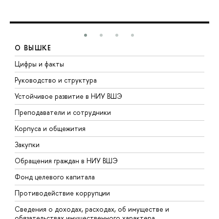
О ВЫШКЕ
Цифры и факты
Л
Руководство и структура
Д
Устойчивое развитие в НИУ ВШЭ
О
Преподаватели и сотрудники
П
Корпуса и общежития
В
Закупки
П
Обращения граждан в НИУ ВШЭ
А
Фонд целевого капитала
Д
Противодействие коррупции
Ц
Сведения о доходах, расходах, об имуществе и
Б
обязательствах имущественного характера