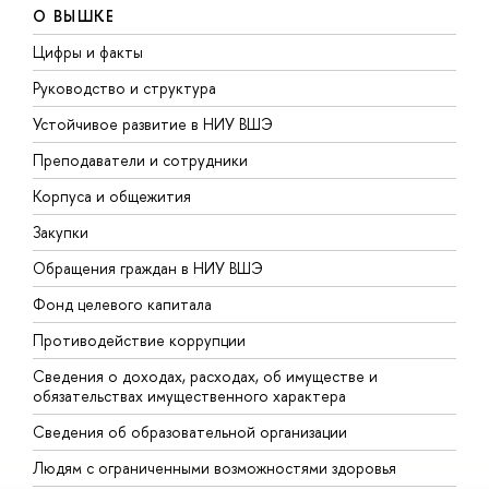
О ВЫШКЕ
Цифры и факты
Л
Руководство и структура
Д
Устойчивое развитие в НИУ ВШЭ
О
Преподаватели и сотрудники
П
Корпуса и общежития
В
Закупки
П
Обращения граждан в НИУ ВШЭ
А
Фонд целевого капитала
Д
Противодействие коррупции
Ц
Сведения о доходах, расходах, об имуществе и
Б
обязательствах имущественного характера
О
Сведения об образовательной организации
О
Людям с ограниченными возможностями здоровья