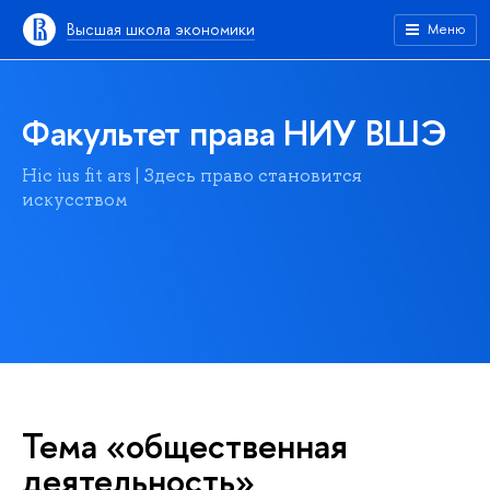
Высшая школа экономики
Меню
Факультет права НИУ ВШЭ
Hic ius fit ars | Здесь право становится
искусством
Тема «общественная
деятельность»