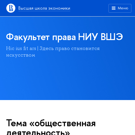
Высшая школа экономики
Меню
Факультет права НИУ ВШЭ
Hic ius fit ars | Здесь право становится
искусством
Тема «общественная
деятельность»