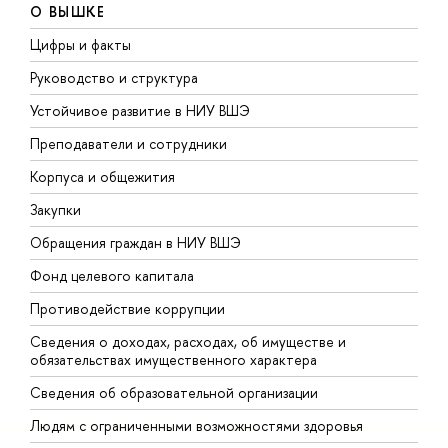
О ВЫШКЕ
Цифры и факты
Л
Руководство и структура
Д
Устойчивое развитие в НИУ ВШЭ
О
Преподаватели и сотрудники
П
Корпуса и общежития
В
Закупки
П
Обращения граждан в НИУ ВШЭ
А
Фонд целевого капитала
Д
Противодействие коррупции
Ц
Сведения о доходах, расходах, об имуществе и
Б
обязательствах имущественного характера
О
Сведения об образовательной организации
О
Людям с ограниченными возможностями здоровья