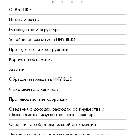
О ВЫШКЕ
Цифры и факты
Л
Руководство и структура
Д
Устойчивое развитие в НИУ ВШЭ
О
Преподаватели и сотрудники
П
Корпуса и общежития
В
Закупки
П
Обращения граждан в НИУ ВШЭ
А
Фонд целевого капитала
Д
Противодействие коррупции
Ц
Сведения о доходах, расходах, об имуществе и
Б
обязательствах имущественного характера
О
Сведения об образовательной организации
О
Людям с ограниченными возможностями здоровья