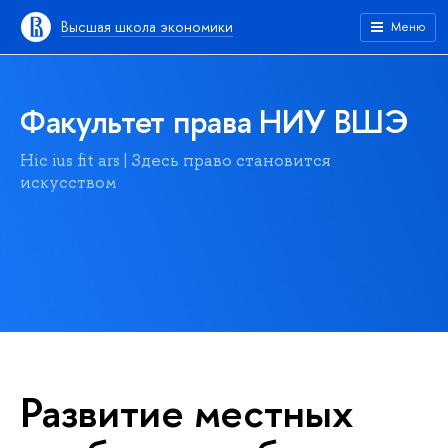
Высшая школа экономики
Меню
Факультет права НИУ ВШЭ
Hic ius fit ars | Здесь право становится
искусством
Развитие местных