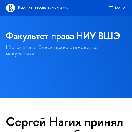
Высшая школа экономики
Меню
Факультет права НИУ ВШЭ
Hic ius fit ars | Здесь право становится
искусством
Сергей Нагих принял