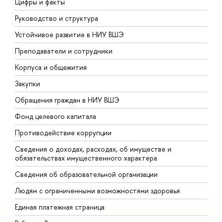
Цифры и факты
Л
Руководство и структура
Д
Устойчивое развитие в НИУ ВШЭ
О
Преподаватели и сотрудники
П
Корпуса и общежития
В
Закупки
П
Обращения граждан в НИУ ВШЭ
А
Фонд целевого капитала
Д
Противодействие коррупции
Ц
Сведения о доходах, расходах, об имуществе и
Б
обязательствах имущественного характера
О
Сведения об образовательной организации
О
Людям с ограниченными возможностями здоровья
Единая платежная страница