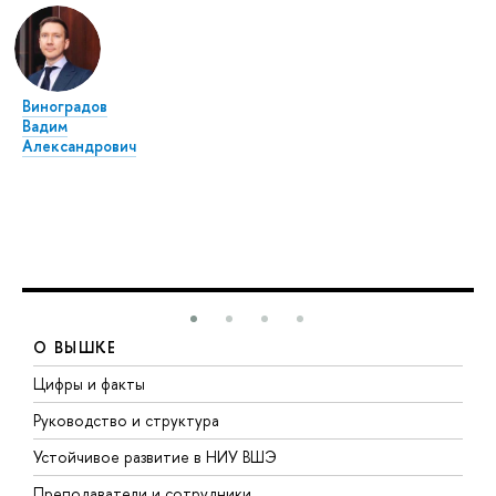
Виноградов
Вадим
Александрович
О ВЫШКЕ
Цифры и факты
Л
Руководство и структура
Д
Устойчивое развитие в НИУ ВШЭ
О
Преподаватели и сотрудники
П