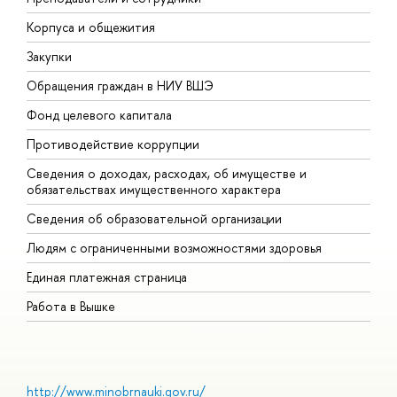
Корпуса и общежития
В
Закупки
П
Обращения граждан в НИУ ВШЭ
А
Фонд целевого капитала
Д
Противодействие коррупции
Ц
Сведения о доходах, расходах, об имуществе и
Б
обязательствах имущественного характера
О
Сведения об образовательной организации
О
Людям с ограниченными возможностями здоровья
Единая платежная страница
Работа в Вышке
http://www.minobrnauki.gov.ru/