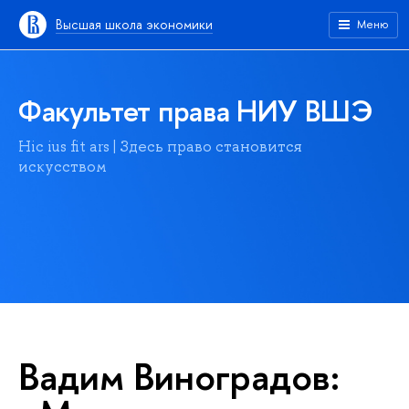
Высшая школа экономики
Меню
Факультет права НИУ ВШЭ
Hic ius fit ars | Здесь право становится
искусством
Вадим Виноградов: