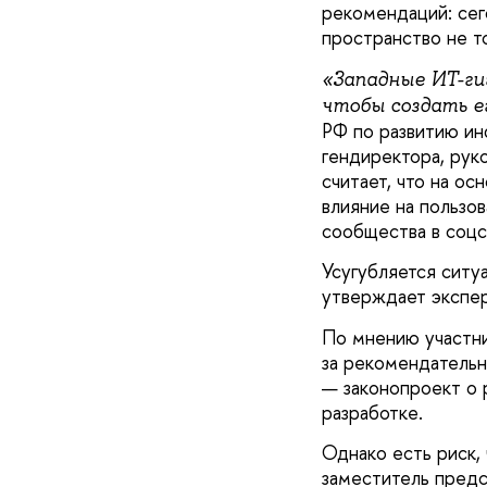
рекомендаций: сего
пространство не то
«Западные ИТ-ги
чтобы создать е
РФ по развитию и
гендиректора, рук
считает, что на о
влияние на пользов
сообщества в соцс
Усугубляется ситуа
утверждает экспе
По мнению участни
за рекомендательн
— законопроект о 
разработке.
Однако есть риск,
заместитель предс