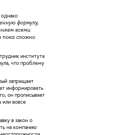
 однако
нную формулу,
лняем всеми
о пока сложно
трудник института
ула, что проблему
орый запрещает
ает информировать
го, он прописывает
 или вовсе
вку в закон о
ть на компанию
о неосторожности