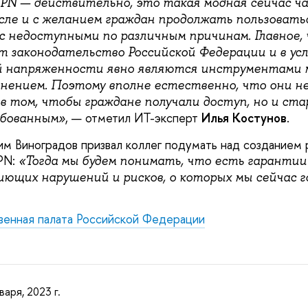
PN — действительно, это такая модная сейчас ча
исле и с желанием граждан продолжать пользовать
ас недоступными по различным причинам. Главное,
т законодательство Российской Федерации и в ус
й напряженности явно являются инструментами 
ением. Поэтому вполне естественно, что они не
в том, чтобы граждане получали доступ, но и ст
, — отметил ИТ-эксперт
Илья Костунов
.
ебованным»
дим Виноградов призвал коллег подумать над созданием
PN:
«Тогда мы будем понимать, что есть гарантии
иющих нарушений и рисков, о которых мы сейчас г
енная палата Российской Федерации
варя, 2023 г.