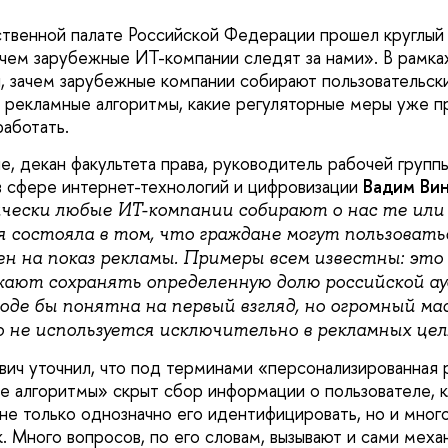
твенной палате Российской Федерации прошел круглый
зачем зарубежные ИТ-компании следят за нами». В рамка
, зачем зарубежные компании собирают пользовательск
т рекламные алгоритмы, какие регуляторные меры уже пр
аботать.
е, декан факультета права, руководитель рабочей груп
в сфере интернет-технологий и цифровизации
Вадим Ви
чески любые ИТ-компании собирают о нас те или
я состояла в том, что граждане могут пользовать
н на показ рекламы. Примеры всем известны: это G
ают сохранять определенную долю российской а
оде бы понятна на первый взгляд, но огромный ма
о не используется исключительно в рекламных цел
ич уточнил, что под терминами «персонализированная 
 алгоритмы» скрыт сбор информации о пользователе, к
не только однозначно его идентифицировать, но и много
. Много вопросов, по его словам, вызывают и сами меха