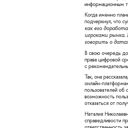
информационным т
Когда именно план
подчеркнул, что с
как его доработ
игроками рынка. 
говорить о дата
В свою очередь до
права цифровой с
с рекомендательны
Так, она рассказал
онлайн-платформа
пользователей об 
возможность польз
отказаться от пол
Наталия Николаевн
справедливости пр
ответственность за