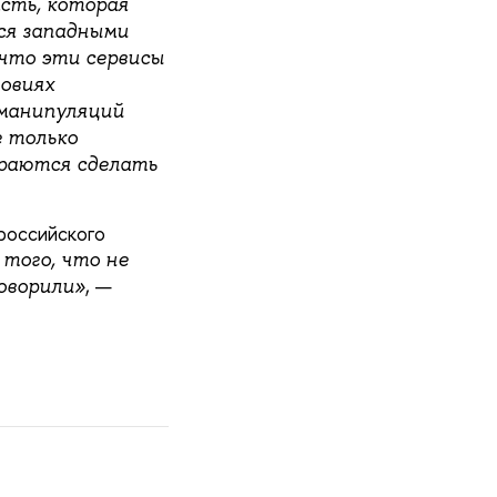
сть, которая
ся западными
 что эти сервисы
ловиях
манипуляций
 только
араются сделать
 российского
 того, что не
, —
оворили»