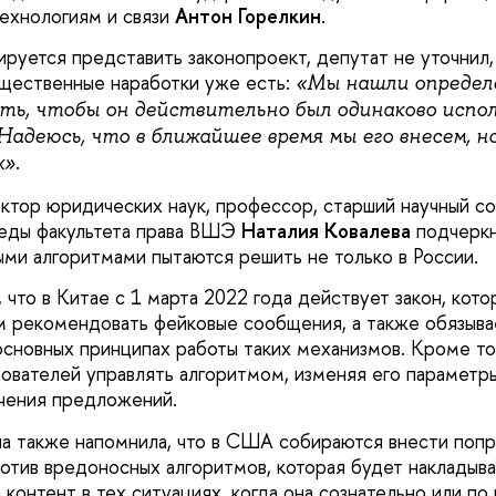
ехнологиям и связи
Антон Горелкин
.
ируется представить законопроект, депутат не уточнил,
ущественные наработки уже есть:
«Мы нашли определе
ать, чтобы он действительно был одинаково испо
Надеюсь, что в ближайшее время мы его внесем, н
.
х»
ктор юридических наук, профессор, старший научный со
реды факультета права ВШЭ
Наталия Ковалева
подчеркн
ми алгоритмами пытаются решить не только в России.
а, что в Китае с 1 марта 2022 года действует закон, кот
м рекомендовать фейковые сообщения, а также обязыв
основных принципах работы таких механизмов. Кроме то
ователей управлять алгоритмом, изменяя его параметры
учения предложений.
а также напомнила, что в США собираются внести попра
отив вредоносных алгоритмов, которая будет накладыва
 контент в тех ситуациях, когда она сознательно или п