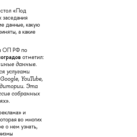
 стол «Под
х заседания
ие данные, какую
иняты, а какие
пы ОП РФ по
ноградов
отметил:
 иные данные.
ся услугами
oogle, YouTube,
удитории. Эта
ссив собранных
.
ях»
реклама» и
оторая во многих
е о нем узнать,
низмы