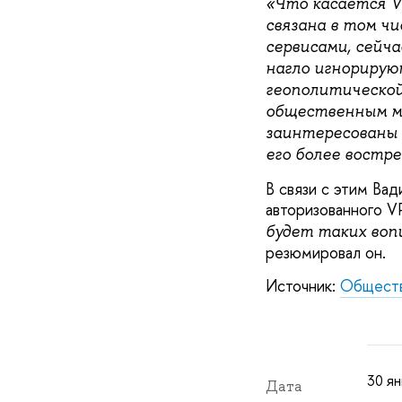
«Что касается V
связана в том ч
сервисами, сейч
нагло игнорирую
геополитическо
общественным мн
заинтересованы 
его более востр
В связи с этим Ва
авторизованного V
будет таких воп
резюмировал он.
Источник:
Обществ
30 ян
Дата