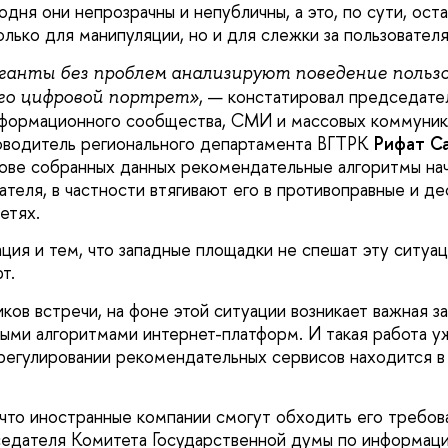
дня они непрозрачны и непубличны, а это, по сути, ост
лько для манипуляции, но и для слежки за пользовател
ганты без проблем анализируют поведение польз
, — констатировал председат
го цифровой портрет»
нформационного сообщества, СМИ и массовых коммуник
оводитель регионального департамента ВГТРК
Рифат С
снове собранных данных рекомендательные алгоритмы на
ателя, в частности втягивают его в противоправные и д
етях.
ция и тем, что западные площадки не спешат эту ситуа
рт.
ков встречи, на фоне этой ситуации возникает важная з
ыми алгоритмами интернет-платформ. И такая работа у
регулировании рекомендательных сервисов находится в
 что иностранные компании смогут обходить его требов
едателя Комитета Государственной думы по информаци