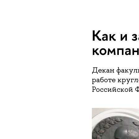
Как и 
компан
Декан факуль
работе круг
Российской 