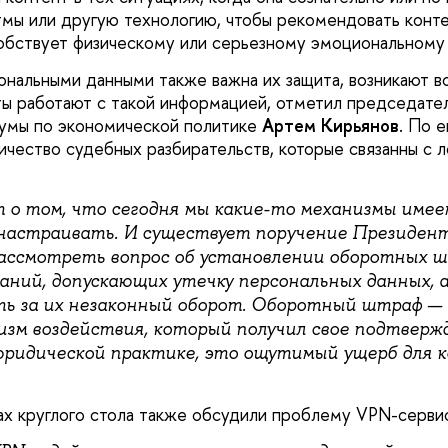
тмы или другую технологию, чтобы рекомендовать конте
обствует физическому или серьезному эмоциональному
ональными данными также важна их защита, возникают во
ты работают с такой информацией, отметил председате
думы по экономической политике
Артем Кирьянов
. По е
ичество судебных разбирательств, которые связанны с 
т о том, что сегодня мы какие-то механизмы имеем
настраивать. И существует поручение Президента
рассмотреть вопрос об установлении оборотных ш
ний, допускающих утечку персональных данных, 
 за их незаконный оборот. Оборотный штраф — 
изм воздействия, который получил свое подтверж
ридической практике, это ощутимый ущерб для 
ках круглого стола также обсудили проблему VPN-серви