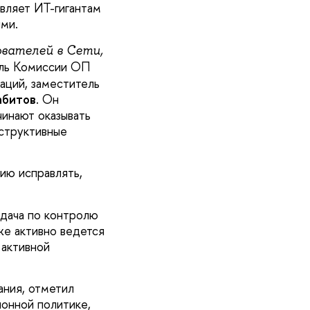
авляет ИТ-гигантам
ями.
ователей в Сети,
ель Комиссии ОП
аций, заместитель
абитов
. Он
чинают оказывать
еструктивные
цию исправлять,
адача по контролю
же активно ведется
 активной
ания, отметил
онной политике,