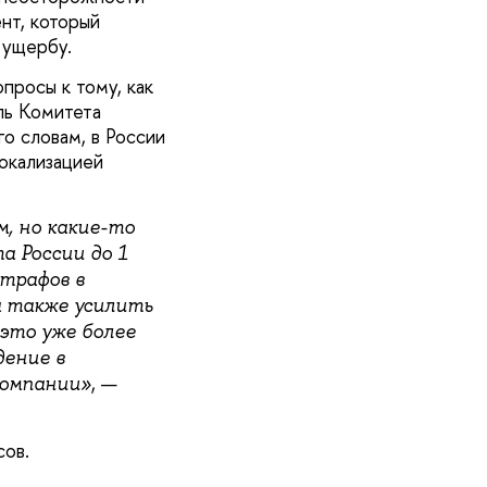
нт, который
 ущербу.
просы к тому, как
ль Комитета
го словам, в России
локализацией
, но какие-то
 России до 1
трафов в
а также усилить
это уже более
дение в
, —
компании»
сов.