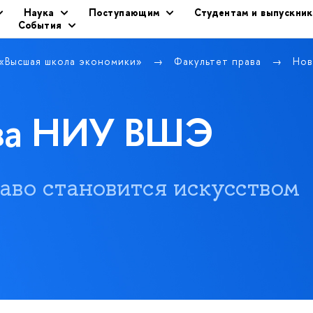
Наука
Поступающим
Студентам и выпускни
События
 «Высшая школа экономики»
Факультет права
Нов
ава НИУ ВШЭ
 право становится искусством