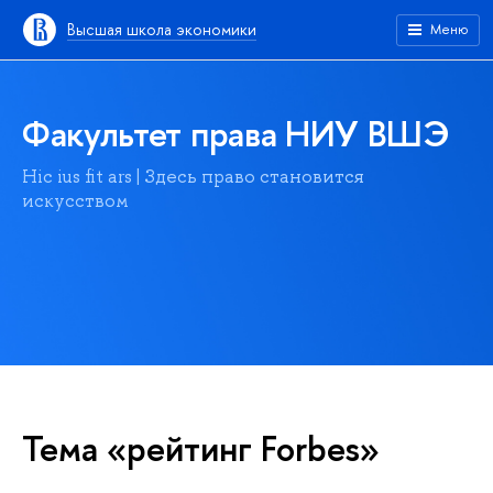
Высшая школа экономики
Меню
Факультет права НИУ ВШЭ
Hic ius fit ars | Здесь право становится
искусством
Тема «рейтинг Forbes»