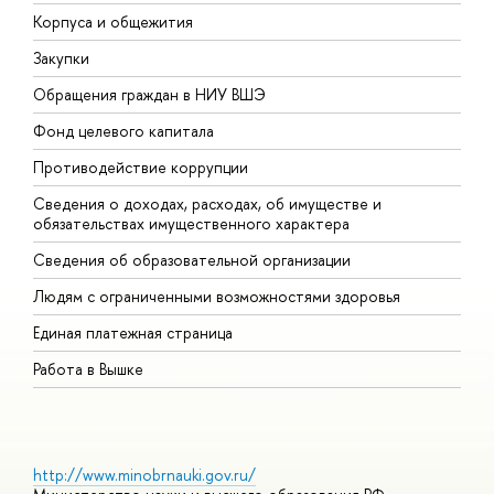
Корпуса и общежития
В
Закупки
П
Обращения граждан в НИУ ВШЭ
А
Фонд целевого капитала
Д
Противодействие коррупции
Ц
Сведения о доходах, расходах, об имуществе и
Б
обязательствах имущественного характера
О
Сведения об образовательной организации
О
Людям с ограниченными возможностями здоровья
Единая платежная страница
Работа в Вышке
http://www.minobrnauki.gov.ru/