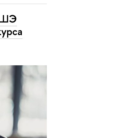
 ВШЭ
курса