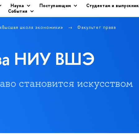
Наука
Поступающим
Студентам и выпускни
События
 «Высшая школа экономики»
Факультет права
ава НИУ ВШЭ
 право становится искусством