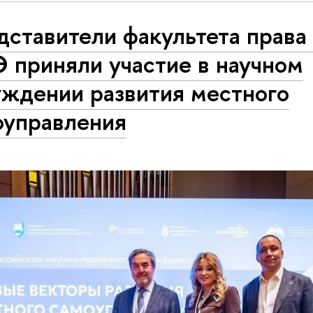
дставители факультета прав
 приняли участие в научном
уждении развития местного
оуправления