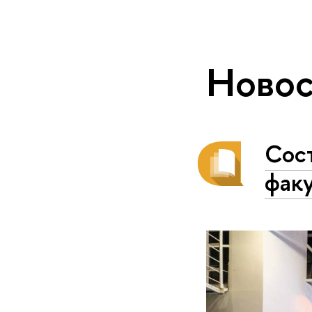
Новос
Сос
фак