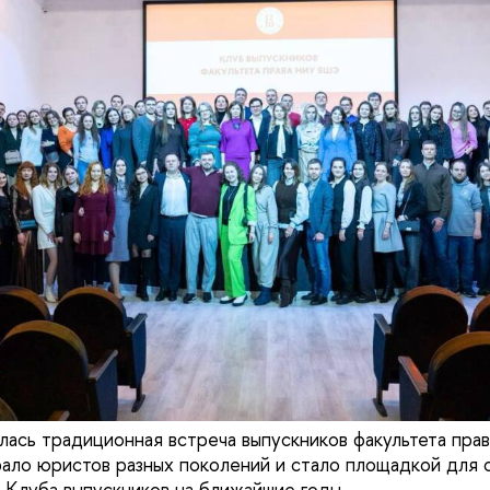
лась традиционная встреча выпускников факультета пр
ало юристов разных поколений и стало площадкой для
я Клуба выпускников на ближайшие годы.