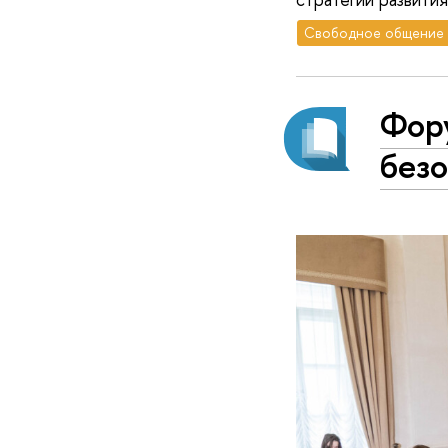
Свободное общение
Фор
безо