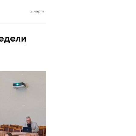
2 марта
недели