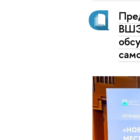
Пре
ВШЭ
обс
сам