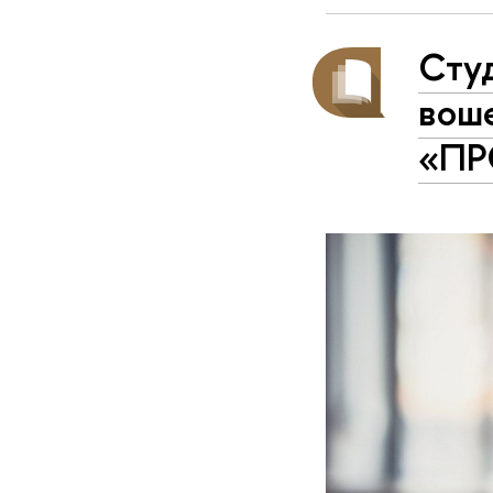
Сту
воше
«ПР