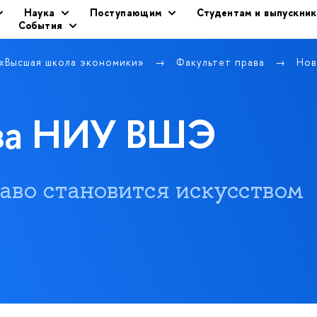
Наука
Поступающим
Студентам и выпускни
События
 «Высшая школа экономики»
Факультет права
Нов
ава НИУ ВШЭ
 право становится искусством