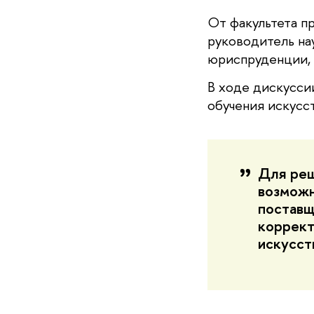
От факультета п
руководитель на
юриспруденции, 
В ходе дискусси
обучения искусс
Для реш
возможн
поставщ
коррект
искусст