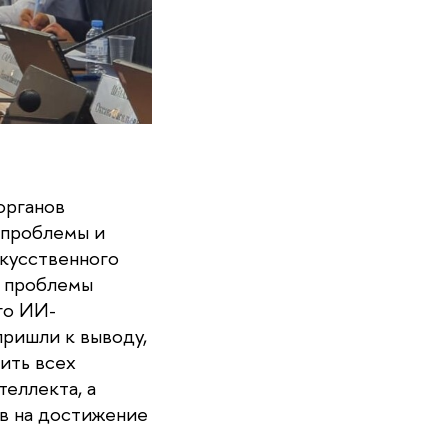
органов
 проблемы и
кусственного
е проблемы
го ИИ-
пришли к выводу,
ить всех
еллекта, а
ов на достижение