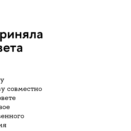
приняла
вета
му
ву совместно
овете
вое
венного
ия