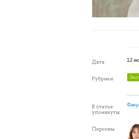
12 ию
Дата
Эксп
Рубрики
Факу
В статье
упомянуты
Персоны