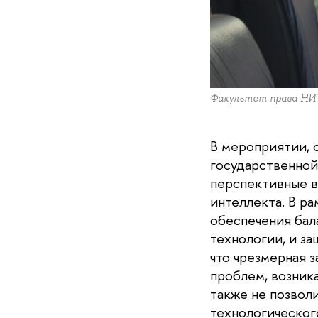
Факультет права Н
В мероприятии, 
государственной
перспективные в
интеллекта. В р
обеспечения бал
технологии, и за
что чрезмерная 
проблем, возник
также не позвол
технологическог