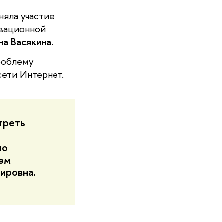
няла участие
овационной
на Васякина
.
роблему
сети Интернет.
треть
ло
тем
ировна.