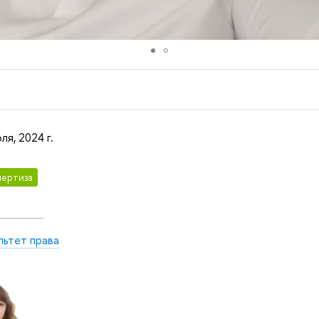
ля, 2024 г.
ертиза
льтет права