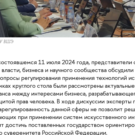
ИУ ВШЭ
состоявшемся 11 июля 2024 года, представители 
 власти, бизнеса и научного сообщества обсудили
опросы регулирования применения технологий ис
амках круглого стола были рассмотрены актуальны
анса между интересами бизнеса, разрабатывающе
щитой прав человека. В ходе дискуссии эксперты 
зарегулированность данной сферы не позволит реш
ающих при применении систем искусственного инт
ит достичь поставленных государством ориентир
о суверенитета Российской Федерации.