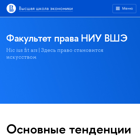
Высшая школа экономики
Меню
Факультет права НИУ ВШЭ
Hic ius fit ars | Здесь право становится
искусством
Основные тенденции