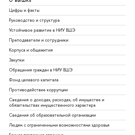
О ВЫШКЕ
Цифры и факты
Л
Руководство и структура
Д
Устойчивое развитие в НИУ ВШЭ
О
Преподаватели и сотрудники
П
Корпуса и общежития
В
Закупки
П
Обращения граждан в НИУ ВШЭ
А
Фонд целевого капитала
Д
Противодействие коррупции
Ц
Сведения о доходах, расходах, об имуществе и
Б
обязательствах имущественного характера
О
Сведения об образовательной организации
О
Людям с ограниченными возможностями здоровья
Единая платежная страница