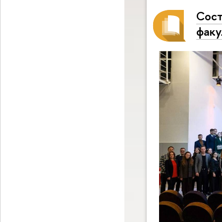
Сост
факу