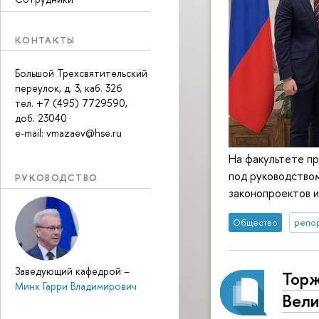
КОНТАКТЫ
Большой Трехсвятительский
переулок, д. 3, каб. 326
тел. +7 (495) 7729590,
доб. 23040
e-mail: vmazaev@hse.ru
На факультете пр
под руководством
РУКОВОДСТВО
законопроектов 
Общество
репор
Заведующий кафедрой
–
Торж
Минх Гарри Владимирович
Вели