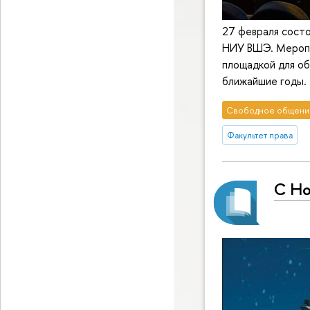
27 февраля состо
НИУ ВШЭ. Меропр
площадкой для об
ближайшие годы.
Свободное общени
Факультет права
С Но