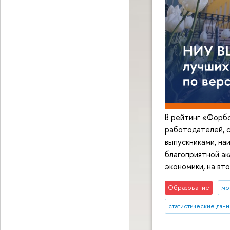
В рейтинг «Форбс
работодателей, 
выпускниками, на
благоприятной ак
экономики, на в
Образование
мо
статистические дан