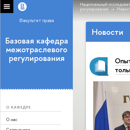
Национальный исследоват
регулирования
Новос
Факультет права
Новости
Базовая кафедра
межотраслевого
регулирования
Опыт
толь
О КАФЕДРЕ
О нас
Сотрудники