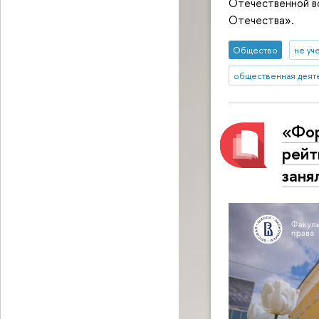
Отечественной во
Отечества».
Общество
не уч
общественная деят
«Фор
рейт
заня