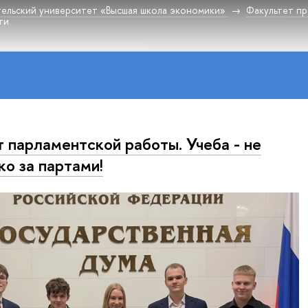
ельский университет «Высшая школа экономики»
Факультет пр
ти
 парламентской работы. Учеба - не
ко за партами!