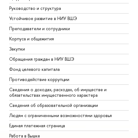
Руководство и структура
Д
Устойчивое развитие в НИУ ВШЭ
О
Преподаватели и сотрудники
П
Корпуса и общежития
В
Закупки
П
Обращения граждан в НИУ ВШЭ
А
Фонд целевого капитала
Д
Противодействие коррупции
Ц
Сведения о доходах, расходах, об имуществе и
Б
обязательствах имущественного характера
О
Сведения об образовательной организации
О
Людям с ограниченными возможностями здоровья
Единая платежная страница
Работа в Вышке