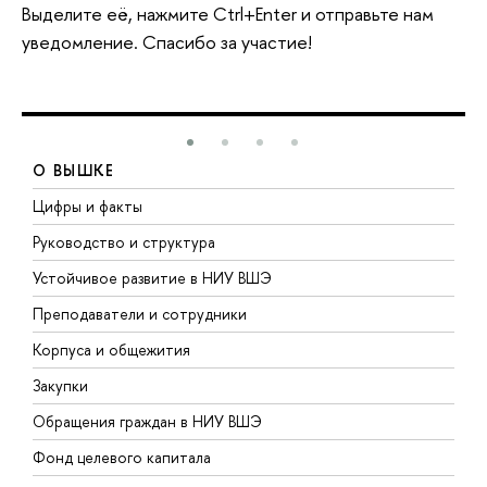
Выделите её, нажмите Ctrl+Enter и отправьте нам
уведомление. Спасибо за участие!
О ВЫШКЕ
Цифры и факты
Л
Руководство и структура
Д
Устойчивое развитие в НИУ ВШЭ
О
Преподаватели и сотрудники
П
Корпуса и общежития
В
Закупки
П
Обращения граждан в НИУ ВШЭ
А
Фонд целевого капитала
Д