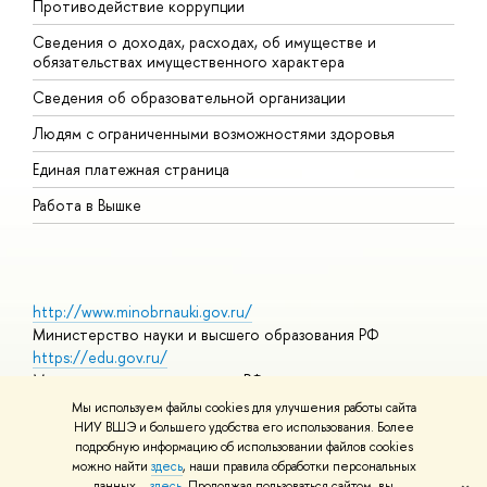
Противодействие коррупции
Ц
Сведения о доходах, расходах, об имуществе и
Б
обязательствах имущественного характера
О
Сведения об образовательной организации
О
Людям с ограниченными возможностями здоровья
Единая платежная страница
Работа в Вышке
http://www.minobrnauki.gov.ru/
Министерство науки и высшего образования РФ
https://edu.gov.ru/
Министерство просвещения РФ
https://elearning.hse.ru/mooc
Мы используем файлы cookies для улучшения работы сайта
Массовые открытые онлайн-курсы
НИУ ВШЭ и большего удобства его использования. Более
подробную информацию об использовании файлов cookies
можно найти
здесь
, наши правила обработки персональных
данных –
здесь
. Продолжая пользоваться сайтом, вы