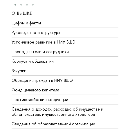
О ВЫШКЕ
ОБР
Цифры и факты
Лице
Руководство и структура
Довуз
Устойчивое развитие в НИУ ВШЭ
Олим
Преподаватели и сотрудники
Прием
Корпуса и общежития
Вышк
Закупки
Прием
Обращения граждан в НИУ ВШЭ
Аспир
Фонд целевого капитала
Допол
Противодействие коррупции
Центр
Сведения о доходах, расходах, об имуществе и
Бизне
обязательствах имущественного характера
Образ
Сведения об образовательной организации
Обрат