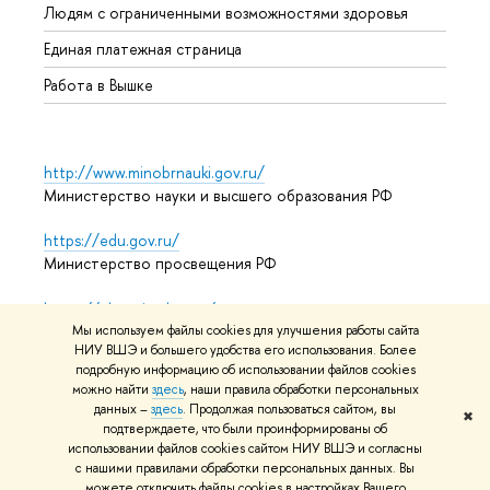
Людям с ограниченными возможностями здоровья
Единая платежная страница
Работа в Вышке
http://www.minobrnauki.gov.ru/
Министерство науки и высшего образования РФ
https://edu.gov.ru/
Министерство просвещения РФ
https://elearning.hse.ru/mooc
Массовые открытые онлайн-курсы
Мы используем файлы cookies для улучшения работы сайта
НИУ ВШЭ и большего удобства его использования. Более
подробную информацию об использовании файлов cookies
можно найти
здесь
, наши правила обработки персональных
данных –
здесь
. Продолжая пользоваться сайтом, вы
© НИУ ВШЭ 1993–2026
Адреса и контакты
Условия
✖
подтверждаете, что были проинформированы об
использования материалов
Политика конфиденциальности
использовании файлов cookies сайтом НИУ ВШЭ и согласны
Карта сайта
с нашими правилами обработки персональных данных. Вы
можете отключить файлы cookies в настройках Вашего