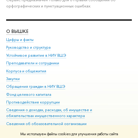
орфографических и пунктуационных ошибках.
О ВЫШКЕ
ОБ
Цифры и факты
Ли
Руководство и структура
Дов
Устойчивое развитие в НИУ ВШЭ
Ол
Преподаватели и сотрудники
При
Корпуса и общежития
Вы
Закупки
При
Обращения граждан в НИУ ВШЭ
Ас
Фонд целевого капитала
До
Противодействие коррупции
Цен
Сведения о доходах, расходах, об имуществе и
Би
обязательствах имущественного характера
Об
Сведения об образовательной организации
Обр
Людям с ограниченными возможностями здоровья
Мы используем файлы cookies для улучшения работы сайта