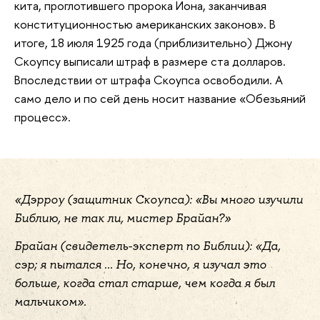
кита, проглотившего пророка Иона, заканчивая
конституционностью американских законов». В
итоге, 18 июля 1925 года (приблизительно) Джону
Скоупсу выписали штраф в размере ста долларов.
Впоследствии от штрафа Скоупса освободили. А
само дело и по сей день носит название «Обезьяний
процесс».
«Дэрроу (защитник Скоупса): «Вы много изучили
Библию, не так ли, мистер Брайан?»
Брайан (свидетель-эксперт по Библии): «Да,
сэр; я пытался ... Но, конечно, я изучал это
больше, когда стал старше, чем когда я был
мальчиком».