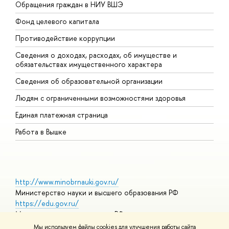
Обращения граждан в НИУ ВШЭ
А
Фонд целевого капитала
Д
Противодействие коррупции
Ц
Сведения о доходах, расходах, об имуществе и
Б
обязательствах имущественного характера
О
Сведения об образовательной организации
О
Людям с ограниченными возможностями здоровья
Единая платежная страница
Работа в Вышке
http://www.minobrnauki.gov.ru/
Министерство науки и высшего образования РФ
https://edu.gov.ru/
Министерство просвещения РФ
https://elearning.hse.ru/mooc
Мы используем файлы cookies для улучшения работы сайта