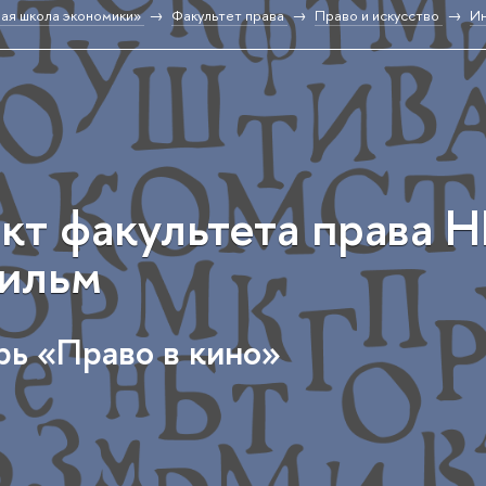
ая школа экономики»
Факультет права
Право и искусство
Ин
кт факультета права 
ильм
рь «Право в кино»