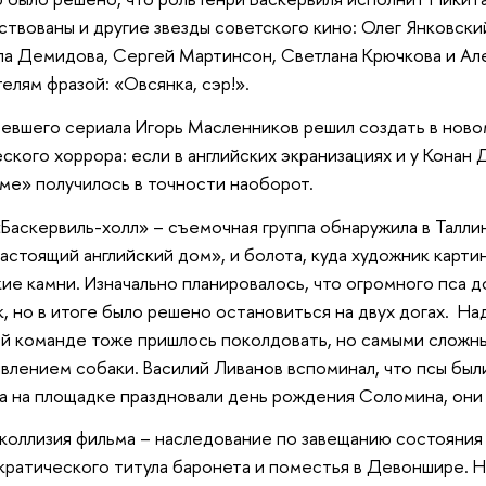
ствованы и другие звезды советского кино: Олег Янковский
ла Демидова, Сергей Мартинсон, Светлана Крючкова и Ал
елям фразой: «Овсянка, сэр!».
евшего сериала Игорь Масленников решил создать в ново
ского хоррора: если в английских экранизациях и у Конан 
ме» получилось в точности наоборот.
«Баскервиль-холл» – съемочная группа обнаружила в Таллин
астоящий английский дом», и болота, куда художник карти
ие камни. Изначально планировалось, что огромного пса 
, но в итоге было решено остановиться на двух догах. На
й команде тоже пришлось поколдовать, но самыми сложны
влением собаки. Василий Ливанов вспоминал, что псы бы
а на площадке праздновали день рождения Соломина, они 
коллизия фильма – наследование по завещанию состояния 
кратического титула баронета и поместья в Девоншире.