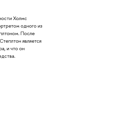
ности Холмс
ортретом одного из
еплтоном. После
 Степлтон является
а, и что он
едства.