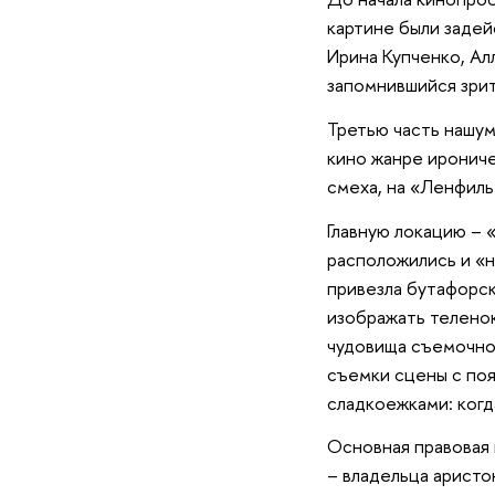
картине были задей
Ирина Купченко, Ал
запомнившийся зрит
Третью часть нашум
кино жанре ирониче
смеха, на «Ленфиль
Главную локацию – 
расположились и «н
привезла бутафорск
изображать теленок
чудовища съемочно
съемки сцены с поя
сладкоежками: когд
Основная правовая 
– владельца аристо