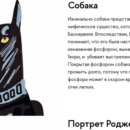
Собака
Изначально собака представ
мифическое существо, кото
Баскервиля. Впоследствии,
понимает, что это была нас
измазанная фосфором, выма
Генри, и убивает выстрелам
Покрытая фосфором собака 
прожить долго, потому что 
фосфора может в скором в
отек легких.
Портрет Родж