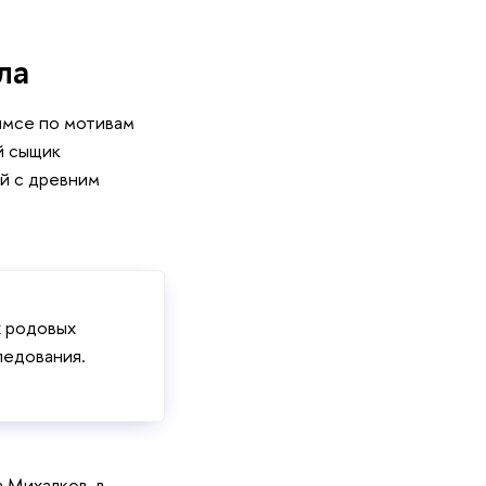
ла
лмсе по мотивам
й сыщик
ой с древним
х родовых
следования.
 Михалков, в