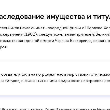
аследование имущества и титу
сленников начал снимать очередной фильм о Шерлоке Хо
скервилей» (1902), следуя пожеланиям зрителей. Велики
тельства загадочной смерти Чарльза Баскервиля, связанн
роя.
 создатели фильма погружают нас в мир старых готически
 и титулов, и связанных с ними юридических вопросов на
 было решено, что роль Генри Баскервиля исполнит Никита