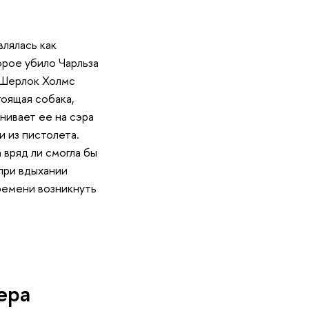
лялась как
рое убило Чарльза
 Шерлок Холмс
тоящая собака,
нивает ее на сэра
и из пистолета.
вряд ли смогла бы
при вдыхании
ремени возникнуть
ера