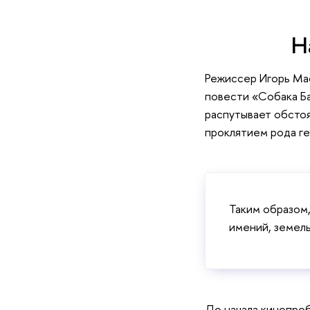
Н
Режиссер Игорь Ма
повести «Собака Ба
распутывает обстоя
проклятием рода ге
Таким образом,
имений, земель
До начала кинопроб