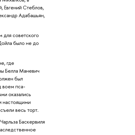
, Евгений Стеблов,
ександр Адабашьян,
м для советского
Дойла было не до
е, где
ны Белла Маневич
должен был
д воем пса-
ми оказались
ли настоящими
съели весь торт.
Чарльза Баскервиля
 Наследственное