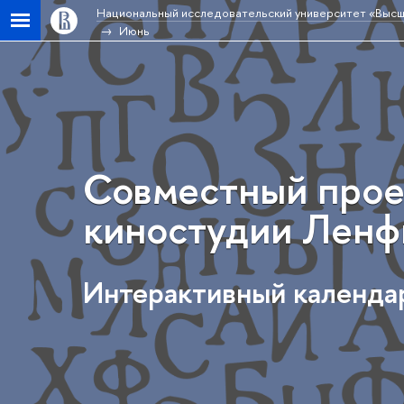
Национальный исследовательский университет «Высш
Июнь
Совместный прое
киностудии Ленф
Интерактивный календа