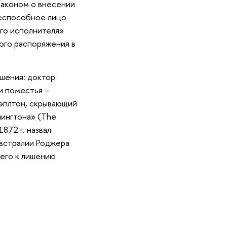
 Законом о внесении
ееспособное лицо
ого исполнителя»
ного распоряжения в
шения: доктор
и поместья –
тэплтон, скрывающий
шингтона» (The
872 г. назвал
Австралии Роджера
 его к лишению