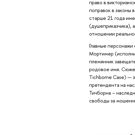
право в викторианс
поправок в законы 
старше 21 года име
(душеприказчика), 
отношении реально
Главные персонажи 
Мортимер (исполнит
племянник завещате
родовое имя. Сюже
Tichborne Case) — 
претендента на на
Тичборна – наследн
свободы за мошенн