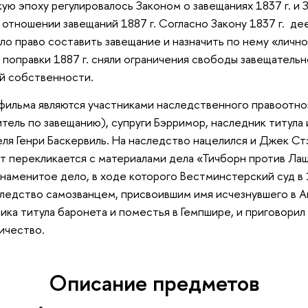
кую эпоху регулировалось Законом о завещаниях 1837 г. и
в отношении завещаний 1887 г. Согласно Закону 1837 г. д
ло право составить завещание и назначить по нему «личн
а поправки 1887 г. сняли ограничения свободы завещатель
й собственности.
фильма являются участниками наследственного правоотно
ель по завещанию), супруги Бэрримор, наследник титула 
ля Генри Баскервиль. На наследство нацелился и Джек С
т перекликается с материалами дела «Тичборн против Ла
знаменитое дело, в ходе которого Вестминстерский суд в 1
следство самозванцем, присвоившим имя исчезнувшего в 
ика титула баронета и поместья в Гемпшире, и приговорил
ичество.
Описание предметов