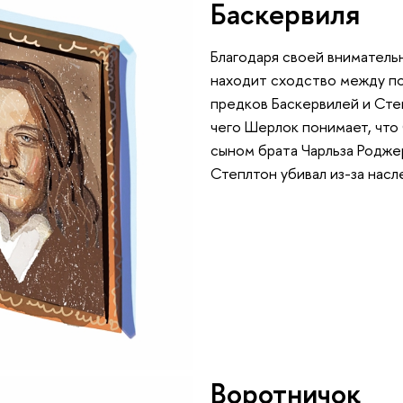
Баскервиля
Благодаря своей вниматель
находит сходство между п
предков Баскервилей и Ст
чего Шерлок понимает, что
сыном брата Чарльза Роджер
Степлтон убивал из-за насл
Воротничок