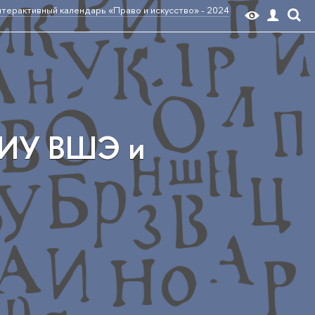
терактивный календарь «Право и искусство» - 2024
НИУ ВШЭ и