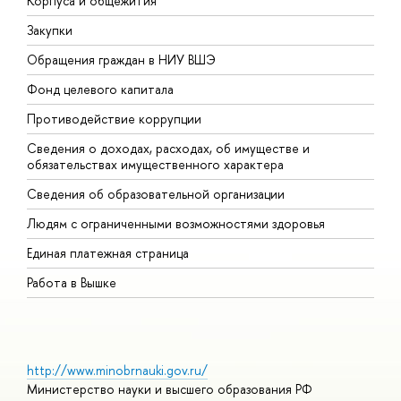
Корпуса и общежития
В
Закупки
П
Обращения граждан в НИУ ВШЭ
А
Фонд целевого капитала
Д
Противодействие коррупции
Ц
Сведения о доходах, расходах, об имуществе и
Б
обязательствах имущественного характера
О
Сведения об образовательной организации
О
Людям с ограниченными возможностями здоровья
Единая платежная страница
Работа в Вышке
http://www.minobrnauki.gov.ru/
Министерство науки и высшего образования РФ